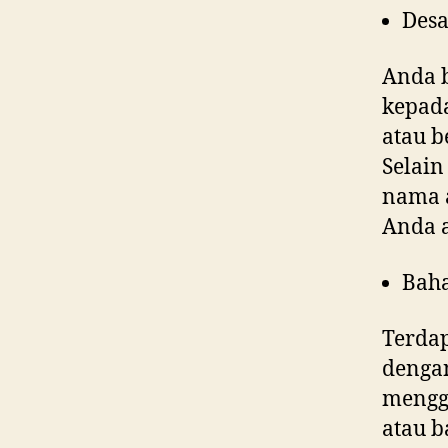
Desa
Anda 
kepad
atau b
Selain
nama a
Anda 
Bah
Terdap
denga
menggu
atau b