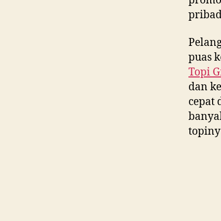
promos
pribad
Pelan
puas k
Topi G
dan ke
cepat 
banya
topiny