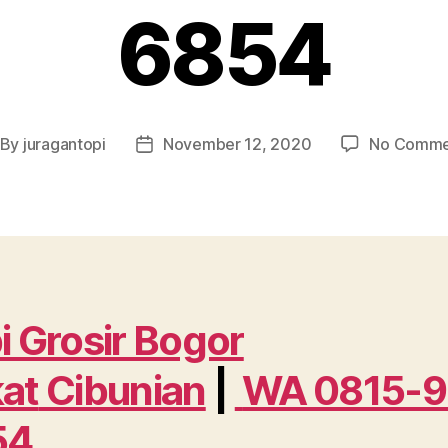
6854
By
juragantopi
November 12, 2020
No Comme
st
Post
thor
date
i Grosir Bogor
at
Cibunian
|
WA 0815-9
54