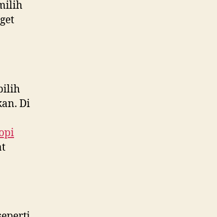
ilih
get
ilih
an. Di
opi
at
eperti