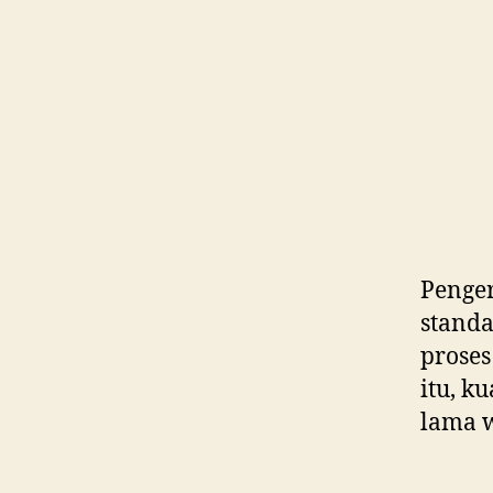
Penger
standa
proses
itu, k
lama w