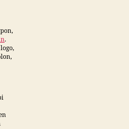
lpon,
an
.
logo,
lon,
pi
ken
n