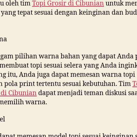
u oleh tim
Topi Grosir di
Cibunian
untuk mem
yang tepat sesuai dengan keinginan dan bud
na
gam pilihan warna bahan yang dapat Anda p
membuat topi sesuai selera yang Anda ingink
g itu, Anda juga dapat memesan warna topi
 pola print tertentu sesuai kebutuhan. Tim
T
 di
Cibunian
dapat menjadi teman diskusi sa
memilih warna.
el
apat memesan model topi sesuai keinginan s