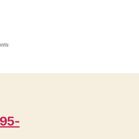
on
nts
Topi
Grosir
Bogor
dekat
Cibunian
WA
0815
995
6854
95-