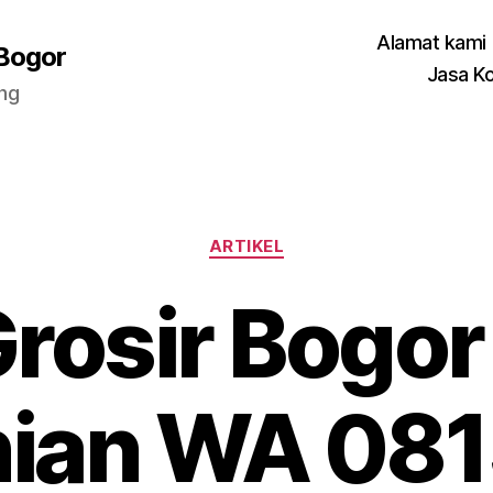
Alamat kami
 Bogor
Jasa K
ang
Categories
ARTIKEL
Grosir Bogor
nian WA 081