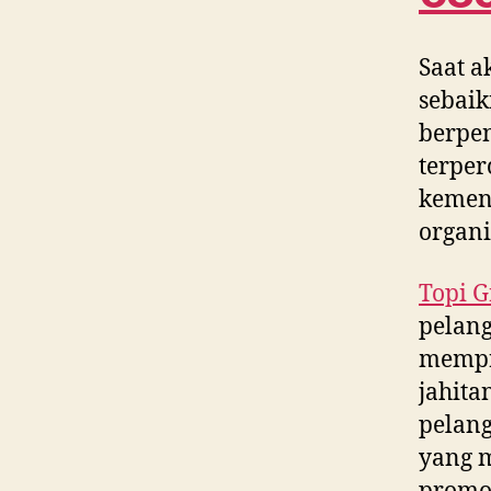
Saat a
sebaik
berpe
terper
kement
organi
Topi G
pelang
mempr
jahita
pelang
yang m