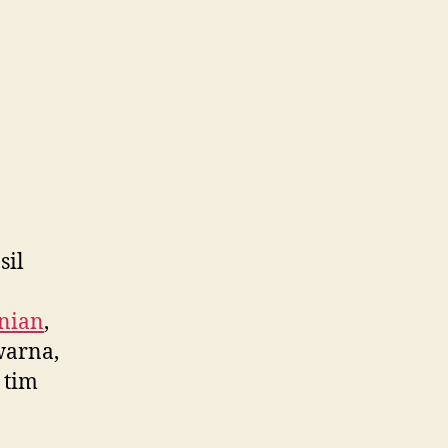
sil
nian
,
warna,
 tim