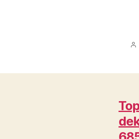
Po
au
Top
dek
68