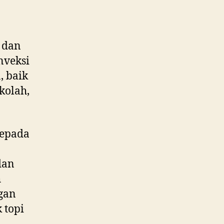
 dan
nveksi
, baik
kolah,
epada
dan
h
gan
 topi