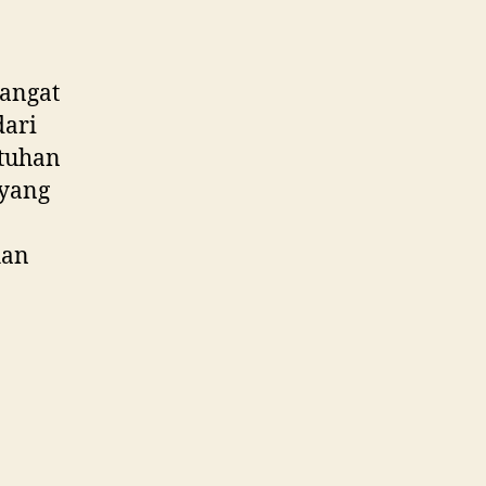
sangat
dari
utuhan
 yang
han