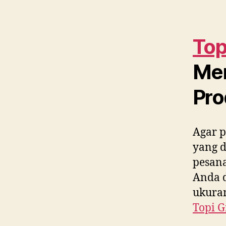
Top
Me
Pro
Agar p
yang 
pesana
Anda d
ukuran
Topi G