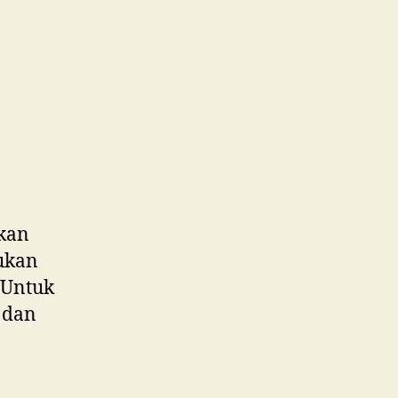
kan
kukan
. Untuk
a dan