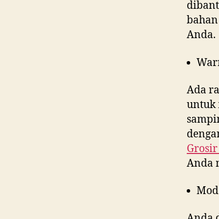
dibant
bahan 
Anda.
War
Ada ra
untuk 
sampin
dengan
Grosir
Anda 
Mod
Anda d