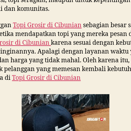
i, topi seragam, maupun untuk kepentingan
i dan komunitas.
ggan
Topi Grosir di
Cibunian
sebagian besar 
etika mendapatkan topi yang mereka pesan 
rosir di
Cibunian
karena sesuai dengan keb
inginannya. Apalagi dengan layanan waktu
dan harga yang tidak mahal. Oleh karena itu,
k pelanggan yang memesan kembali kebutu
a di
Topi Grosir di
Cibunian