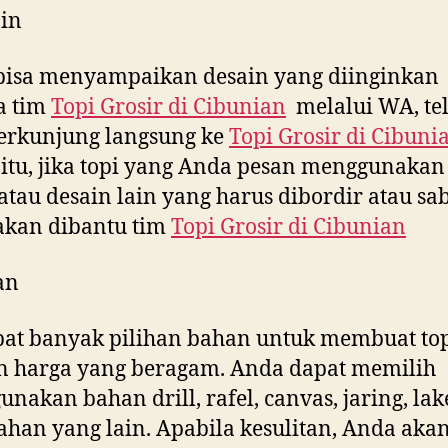
in
bisa menyampaikan desain yang diinginkan
a tim
Topi Grosir di
Cibunian
melalui WA, te
erkunjung langsung ke
Topi Grosir di
Cibuni
 itu, jika topi yang Anda pesan menggunakan 
tau desain lain yang harus dibordir atau sab
akan dibantu tim
Topi Grosir di
Cibunian
an
at banyak pilihan bahan untuk membuat to
n harga yang beragam. Anda dapat memilih
nakan bahan drill, rafel, canvas, jaring, la
ahan yang lain. Apabila kesulitan, Anda aka