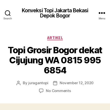
Konveksi Topi Jakarta Bekasi
Depok Bogor
Search
Menu
Categories
ARTIKEL
Topi Grosir Bogor dekat
Cijujung WA 0815 995
6854
By
juragantopi
November 12, 2020
Post
Post
author
date
on
No Comments
Topi
Grosir
Bogor