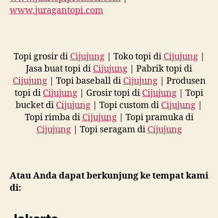
www.juragantopi.com
Topi grosir di
Cijujung
| Toko topi di
Cijujung
|
Jasa buat topi di
Cijujung
| Pabrik topi di
Cijujung
| Topi baseball di
Cijujung
| Produsen
topi di
Cijujung
| Grosir topi di
Cijujung
| Topi
bucket di
Cijujung
| Topi custom di
Cijujung
|
Topi rimba di
Cijujung
| Topi pramuka di
Cijujung
| Topi seragam di
Cijujung
Atau Anda dapat berkunjung ke tempat kami
di: