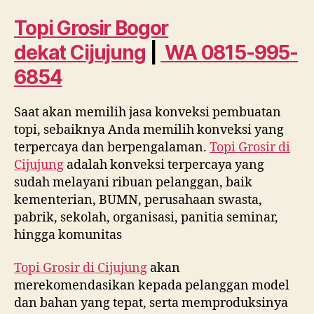
dekat
Cijujung
Topi Grosir Bogor
WA
dekat
Cijujung
|
WA 0815-995-
0815
995
6854
6854
Saat akan memilih jasa konveksi pembuatan
topi, sebaiknya Anda memilih konveksi yang
terpercaya dan berpengalaman.
Topi Grosir di
Cijujung
adalah konveksi terpercaya yang
sudah melayani ribuan pelanggan, baik
kementerian, BUMN, perusahaan swasta,
pabrik, sekolah, organisasi, panitia seminar,
hingga komunitas
Topi Grosir di
Cijujung
akan
merekomendasikan kepada pelanggan model
dan bahan yang tepat, serta memproduksinya