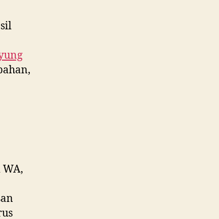
sil
yung
bahan,
 WA,
san
rus