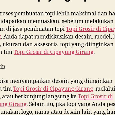
roses pembuatan topi lebih maksimal dan ha
didapatkan memuaskan, sebelum melakukan
n di jasa pembuatan topi
Topi Grosir di
Cipa
g
, Anda dapat mendiskusikan desain, model, 
 ukuran dan aksesoris topi yang diinginkan
n tim
Topi Grosir di
Cipayung Girang
.
in
bisa menyampaikan desain yang diinginkan
a tim
Topi Grosir di
Cipayung Girang
melalui
, atau berkunjung langsung ke
Topi Grosir di
ung Girang
. Selain itu, jika topi yang Anda pe
nakan logo, nama atau desain lain yang ha