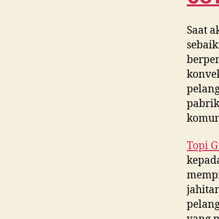
Saat a
sebaik
berpe
konvek
pelang
pabrik
komun
Topi G
kepada
mempr
jahita
pelang