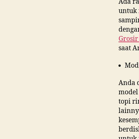
Ada ra
untuk 
sampin
dengan
Grosir
saat 
Mod
Anda d
model 
topi r
lainny
kesem
berdis
untuk 