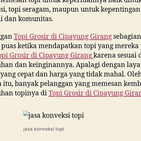
emesan topi untuk keperluannya baik untuk
i, topi seragam, maupun untuk kepentingan
i dan komunitas.
ggan
Topi Grosir di
Cipayung Girang
sebagian
 puas ketika mendapatkan topi yang mereka
opi Grosir di
Cipayung Girang
karena sesuai
uhan dan keinginannya. Apalagi dengan lay
yang cepat dan harga yang tidak mahal. Ole
a itu, banyak pelanggan yang memesan kemb
han topinya di
Topi Grosir di
Cipayung Gira
jasa konveksi topi