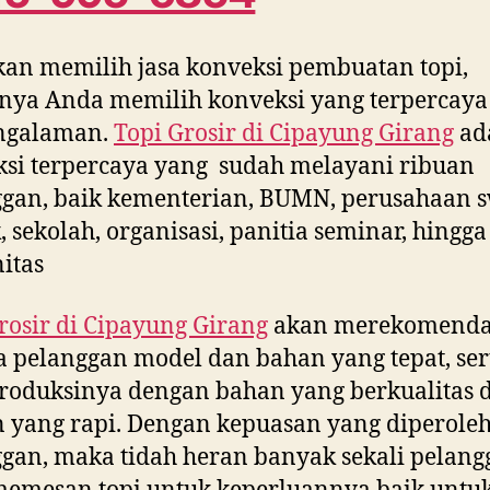
kan memilih jasa konveksi pembuatan topi,
nya Anda memilih konveksi yang terpercaya
ngalaman.
Topi Grosir di
Cipayung Girang
ad
si terpercaya yang sudah melayani ribuan
gan, baik kementerian, BUMN, perusahaan s
, sekolah, organisasi, panitia seminar, hingga
itas
rosir di
Cipayung Girang
akan merekomenda
 pelanggan model dan bahan yang tepat, ser
oduksinya dengan bahan yang berkualitas 
n yang rapi. Dengan kepuasan yang diperole
gan, maka tidah heran banyak sekali pelang