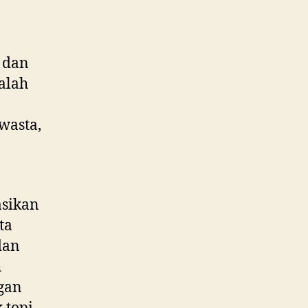
 dan
alah
wasta,
sikan
ta
dan
h
gan