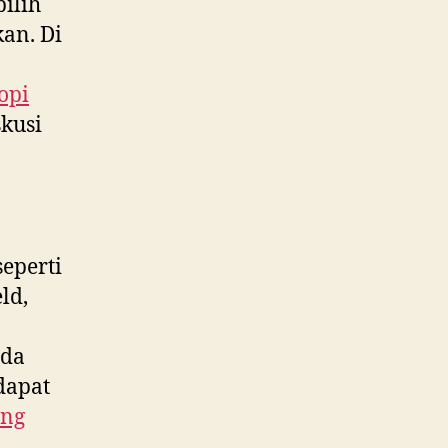
ilih
an. Di
opi
kusi
eperti
ld,
ada
dapat
ang