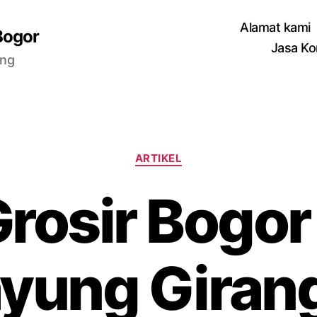
Alamat kami
Bogor
Jasa Ko
ang
Categories
ARTIKEL
Grosir Bogor
ayung Giran