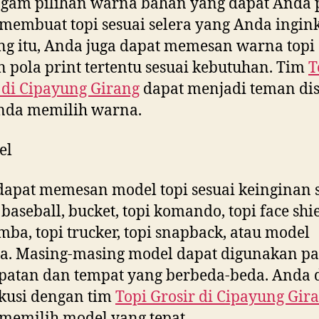
gam pilihan warna bahan yang dapat Anda p
membuat topi sesuai selera yang Anda ingink
g itu, Anda juga dapat memesan warna topi
 pola print tertentu sesuai kebutuhan. Tim
T
 di
Cipayung Girang
dapat menjadi teman dis
Anda memilih warna.
el
apat memesan model topi sesuai keinginan s
baseball, bucket, topi komando, topi face shie
imba, topi trucker, topi snapback, atau model
a. Masing-masing model dapat digunakan p
patan dan tempat yang berbeda-beda. Anda 
kusi dengan tim
Topi Grosir di
Cipayung Gir
memilih model yang tepat.