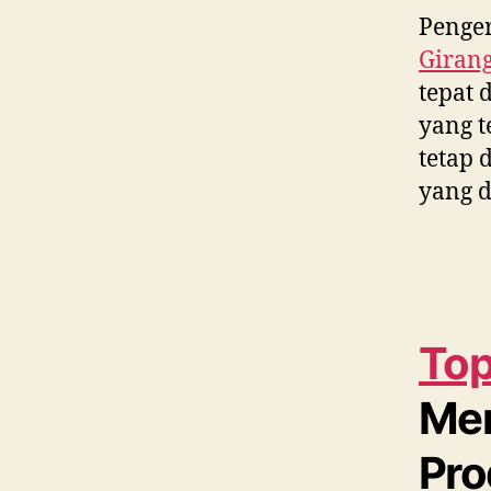
Penger
Giran
tepat 
yang t
tetap 
yang d
Top
Me
Pro