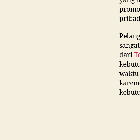
yang m
promos
pribad
Pelan
sangat
dari
T
kebut
waktu 
karen
kebutu