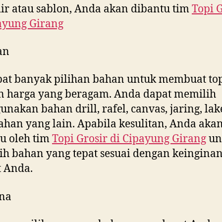
ir atau sablon, Anda akan dibantu tim
Topi 
ayung Girang
an
at banyak pilihan bahan untuk membuat to
n harga yang beragam. Anda dapat memilih
nakan bahan drill, rafel, canvas, jaring, la
ahan yang lain. Apabila kesulitan, Anda aka
u oleh tim
Topi Grosir di
Cipayung Girang
un
h bahan yang tepat sesuai dengan keingina
 Anda.
na