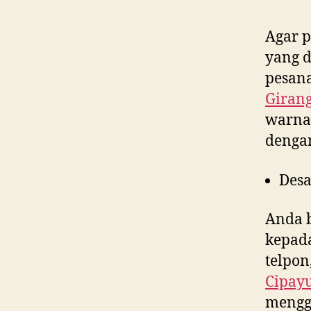
Agar p
yang 
pesana
Giran
warna,
denga
Desa
Anda 
kepad
telpon
Cipay
menggu