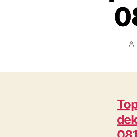
0
Po
au
Top
dek
08