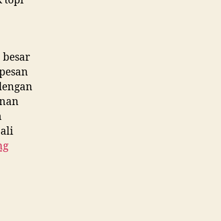
 topi
 besar
 pesan
 dengan
anan
h
ali
ng