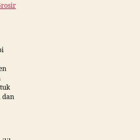
Grosir
pi
ken
n
tuk
n dan