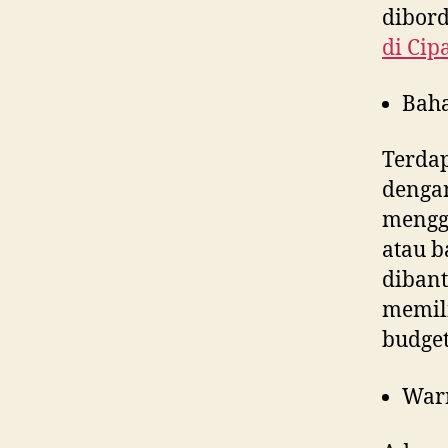
dibord
di
Cip
Bah
Terdap
denga
menggu
atau b
dibant
memili
budget
War