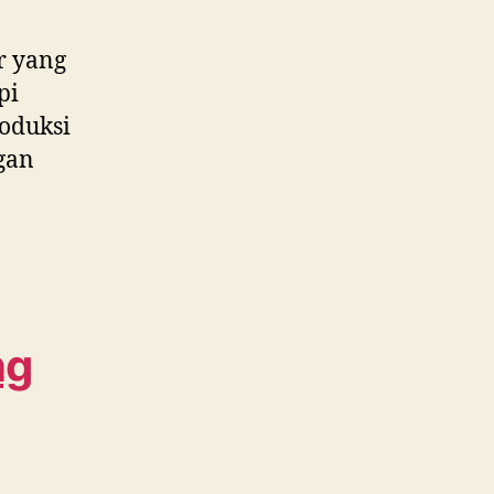
r yang
pi
roduksi
gan
ng