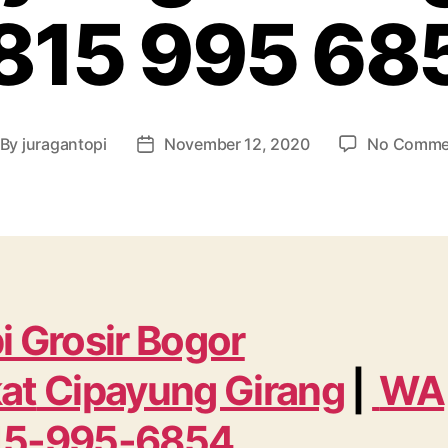
815 995 68
By
juragantopi
November 12, 2020
No Comme
st
Post
thor
date
i Grosir Bogor
at
Cipayung Girang
|
WA
15-995-6854