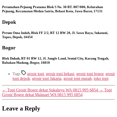
Perumahan Pejuang Pratama Blok S No. 30 RT. 007/006, Kelurahan
Pejuang, Kecamatan Medan Satria, Bekasi Kota, Jawa Barat, 17131
Depok
Perum Oma Indah, Blok FF 2/2, RT 12 RW 20, Jl. Sawo Raya, Sukatani,
Tapos, Depok, 16454
Bogor
Blok Dukuh, RT 01 RW 12, Jl. Jungle Land, Sentul City, Karang Tengah,
Babakan Madang, Bogor, 16810
Tags
grosir topi
,
grosir topi bekasi
,
grosir topi bogor
,
grosir
topi depok
,
grosir topi Jakarta
,
grosir topi murah
,
toko topi
←
Topi Grosir Bogor dekat Sukaluyu WA 0815 995 6854
→
Topi
Grosir Bogor dekat Malasari WA 0815 995 6854
Leave a Reply