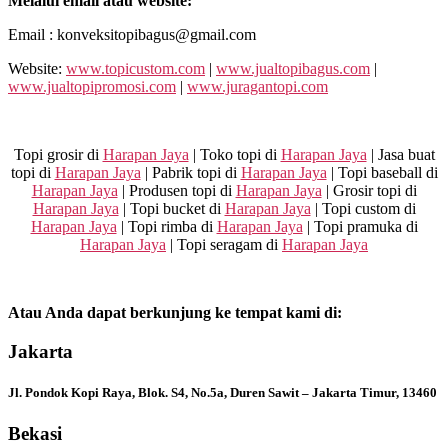
Melalui email atau website:
Email : konveksitopibagus@gmail.com
Website:
www.topicustom.com
|
www.jualtopibagus.com
|
www.jualtopipromosi.com
|
www.juragantopi.com
Topi grosir di
Harapan Jaya
| Toko topi di
Harapan Jaya
| Jasa buat
topi di
Harapan Jaya
| Pabrik topi di
Harapan Jaya
| Topi baseball di
Harapan Jaya
| Produsen topi di
Harapan Jaya
| Grosir topi di
Harapan Jaya
| Topi bucket di
Harapan Jaya
| Topi custom di
Harapan Jaya
| Topi rimba di
Harapan Jaya
| Topi pramuka di
Harapan Jaya
| Topi seragam di
Harapan Jaya
Atau Anda dapat berkunjung ke tempat kami di:
Jakarta
Jl. Pondok Kopi Raya, Blok. S4, No.5a, Duren Sawit – Jakarta Timur, 13460
Bekasi