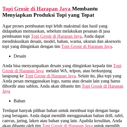
Topi Grosir di
Harapan Jaya
Membantu
Menyiapkan Produksi Topi yang Tepat
Agar proses pembuatan topi lebih maksimal dan hasil yang
didapatkan memuaskan, sebelum melakukan pesanan di jasa
pembuatan topi
Topi Grosir di
Harapan Jaya
, Anda dapat
mendiskusikan desain, model, bahan, warna, ukuran dan aksesoris
topi yang diinginkan dengan tim
Topi Grosir di
Harapan Jaya
.
Desain
Anda bisa menyampaikan desain yang diinginkan kepada tim
Topi
Grosir di
Harapan Jaya
melalui WA, telpon, atau berkunjung
langsung ke
Topi Grosir di
Harapan Jaya
. Selain itu, jika topi yang
Anda pesan menggunakan logo, nama atau desain lain yang harus
dibordir atau sablon, Anda akan dibantu tim
Topi Grosir di
Harapan
Jaya
Bahan
Terdapat banyak pilihan bahan untuk membuat topi dengan harga
yang beragam. Anda dapat memilih menggunakan bahan drill, rafel,
canvas, jaring, laken atau bahan yang lain. Apabila kesulitan, Anda
akan dibantu oleh tim
Topi Grosir di
Harapan Jaya
untuk memilih