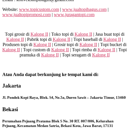
Website:
www.topicustom.com
|
www.jualtopibagus.com
|
www.jualtopipromosi.com
|
www.juragantopi.com
Topi grosir di
Kalong II
| Toko topi di
Kalong II
| Jasa buat topi di
Kalong II
| Pabrik topi di
Kalong II
| Topi baseball di
Kalong II
|
Produsen topi di
Kalong II
| Grosir topi di
Kalong II
| Topi bucket di
Kalong II
| Topi custom di
Kalong II
| Topi rimba di
Kalong II
| Topi
pramuka di
Kalong II
| Topi seragam di
Kalong II
Atau Anda dapat berkunjung ke tempat kami di:
Jakarta
Jl. Pondok Kopi Raya, Blok. S4, No.5a, Duren Sawit – Jakarta Timur, 13460
Bekasi
Perumahan Pejuang Pratama Blok S No. 30 RT. 007/006, Kelurahan
Pejuang, Kecamatan Medan Satria, Bekasi Kota, Jawa Barat, 17131