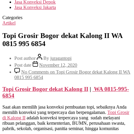
Jasa Konveksi Depok
Jasa Konveksi Jakarta
Categories
Artikel
Topi Grosir Bogor dekat Kalong II WA
0815 995 6854
Post author
By
juragantopi
Post date
November 12, 2020
No Comments
on Topi Grosir Bogor dekat Kalong II WA
0815 995 6854
Topi Grosir Bogor dekat
Kalong II
|
WA 0815-995-
6854
Saat akan memilih jasa konveksi pembuatan topi, sebaiknya Anda
memilih konveksi yang terpercaya dan berpengalaman.
Topi Grosir
di
Kalong II
adalah konveksi terpercaya yang sudah melayani
ribuan pelanggan, baik kementerian, BUMN, perusahaan swasta,
pabrik, sekolah, organisasi, panitia seminar, hingga komunitas