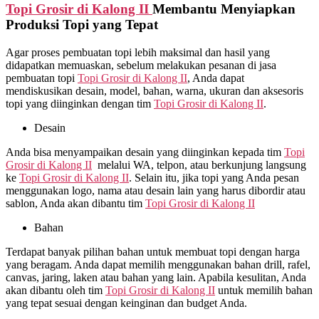
Topi Grosir di
Kalong II
Membantu Menyiapkan
Produksi Topi yang Tepat
Agar proses pembuatan topi lebih maksimal dan hasil yang
didapatkan memuaskan, sebelum melakukan pesanan di jasa
pembuatan topi
Topi Grosir di
Kalong II
, Anda dapat
mendiskusikan desain, model, bahan, warna, ukuran dan aksesoris
topi yang diinginkan dengan tim
Topi Grosir di
Kalong II
.
Desain
Anda bisa menyampaikan desain yang diinginkan kepada tim
Topi
Grosir di
Kalong II
melalui WA, telpon, atau berkunjung langsung
ke
Topi Grosir di
Kalong II
. Selain itu, jika topi yang Anda pesan
menggunakan logo, nama atau desain lain yang harus dibordir atau
sablon, Anda akan dibantu tim
Topi Grosir di
Kalong II
Bahan
Terdapat banyak pilihan bahan untuk membuat topi dengan harga
yang beragam. Anda dapat memilih menggunakan bahan drill, rafel,
canvas, jaring, laken atau bahan yang lain. Apabila kesulitan, Anda
akan dibantu oleh tim
Topi Grosir di
Kalong II
untuk memilih bahan
yang tepat sesuai dengan keinginan dan budget Anda.