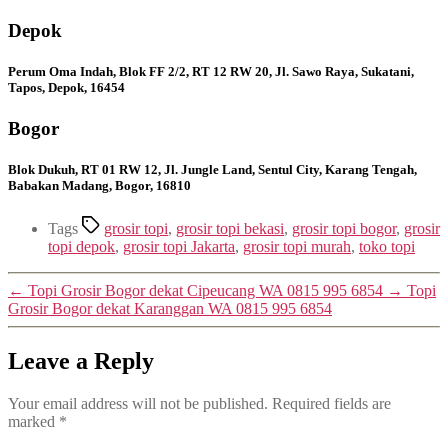
Depok
Perum Oma Indah, Blok FF 2/2, RT 12 RW 20, Jl. Sawo Raya, Sukatani,
Tapos, Depok, 16454
Bogor
Blok Dukuh, RT 01 RW 12, Jl. Jungle Land, Sentul City, Karang Tengah,
Babakan Madang, Bogor, 16810
Tags
grosir topi
,
grosir topi bekasi
,
grosir topi bogor
,
grosir
topi depok
,
grosir topi Jakarta
,
grosir topi murah
,
toko topi
←
Topi Grosir Bogor dekat Cipeucang WA 0815 995 6854
→
Topi
Grosir Bogor dekat Karanggan WA 0815 995 6854
Leave a Reply
Your email address will not be published.
Required fields are
marked
*