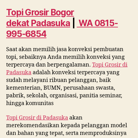
dekat
Padasuka
Topi Grosir Bogor
WA
dekat
Padasuka
|
WA 0815-
0815
995
995-6854
6854
Saat akan memilih jasa konveksi pembuatan
topi, sebaiknya Anda memilih konveksi yang
terpercaya dan berpengalaman.
Topi Grosir di
Padasuka
adalah konveksi terpercaya yang
sudah melayani ribuan pelanggan, baik
kementerian, BUMN, perusahaan swasta,
pabrik, sekolah, organisasi, panitia seminar,
hingga komunitas
Topi Grosir di
Padasuka
akan
merekomendasikan kepada pelanggan model
dan bahan yang tepat, serta memproduksinya