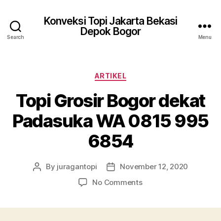
Konveksi Topi Jakarta Bekasi
Depok Bogor
Search
Menu
Categories
ARTIKEL
Topi Grosir Bogor dekat
Padasuka WA 0815 995
6854
By
juragantopi
November 12, 2020
Post
Post
author
date
on
No Comments
Topi
Grosir
Bogor