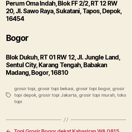
Perum Oma Indah, Blok FF 2/2, RT 12 RW
20, Jl. Sawo Raya, Sukatani, Tapos, Depok,
16454
Bogor
Blok Dukuh, RT 01 RW 12, Jl. Jungle Land,
Sentul City, Karang Tengah, Babakan
Madang, Bogor, 16810
grosir topi
,
grosir topi bekasi
,
grosir topi bogor
,
grosir
topi depok
,
grosir topi Jakarta
,
grosir topi murah
,
toko
Tags
topi
←
Topi Grosir Bogor dekat Kabasiran WA 0815