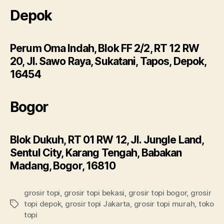
Depok
Perum Oma Indah, Blok FF 2/2, RT 12 RW
20, Jl. Sawo Raya, Sukatani, Tapos, Depok,
16454
Bogor
Blok Dukuh, RT 01 RW 12, Jl. Jungle Land,
Sentul City, Karang Tengah, Babakan
Madang, Bogor, 16810
grosir topi
,
grosir topi bekasi
,
grosir topi bogor
,
grosir
topi depok
,
grosir topi Jakarta
,
grosir topi murah
,
toko
Tags
topi