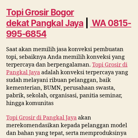
dekat
Pangkal
Topi Grosir Bogor
Jaya
dekat
Pangkal Jaya
|
WA 0815-
WA
0815
995-6854
995
6854
Saat akan memilih jasa konveksi pembuatan
topi, sebaiknya Anda memilih konveksi yang
terpercaya dan berpengalaman.
Topi Grosir di
Pangkal Jaya
adalah konveksi terpercaya yang
sudah melayani ribuan pelanggan, baik
kementerian, BUMN, perusahaan swasta,
pabrik, sekolah, organisasi, panitia seminar,
hingga komunitas
Topi Grosir di
Pangkal Jaya
akan
merekomendasikan kepada pelanggan model
dan bahan yang tepat, serta memproduksinya