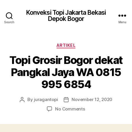
Konveksi Topi Jakarta Bekasi
Depok Bogor
Search
Menu
Categories
ARTIKEL
Topi Grosir Bogor dekat
Pangkal Jaya WA 0815
995 6854
By
juragantopi
November 12, 2020
Post
Post
author
date
on
No Comments
Topi
Grosir
Bogor