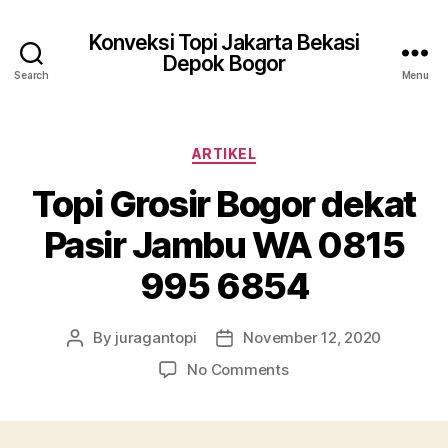
Konveksi Topi Jakarta Bekasi
Depok Bogor
Search
Menu
Categories
ARTIKEL
Topi Grosir Bogor dekat
Pasir Jambu WA 0815
995 6854
By
juragantopi
November 12, 2020
Post
Post
author
date
on
No Comments
Topi
Grosir
Bogor