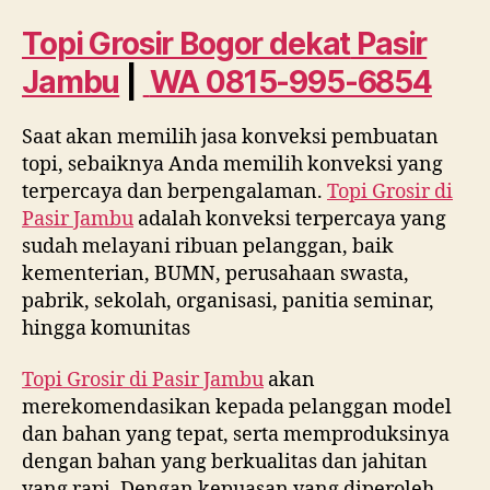
dekat
Pasir
Topi Grosir Bogor dekat
Pasir
Jambu
Jambu
|
WA 0815-995-6854
WA
0815
995
Saat akan memilih jasa konveksi pembuatan
6854
topi, sebaiknya Anda memilih konveksi yang
terpercaya dan berpengalaman.
Topi Grosir di
Pasir Jambu
adalah konveksi terpercaya yang
sudah melayani ribuan pelanggan, baik
kementerian, BUMN, perusahaan swasta,
pabrik, sekolah, organisasi, panitia seminar,
hingga komunitas
Topi Grosir di
Pasir Jambu
akan
merekomendasikan kepada pelanggan model
dan bahan yang tepat, serta memproduksinya
dengan bahan yang berkualitas dan jahitan
yang rapi. Dengan kepuasan yang diperoleh