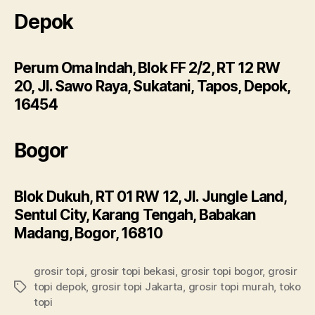
Depok
Perum Oma Indah, Blok FF 2/2, RT 12 RW
20, Jl. Sawo Raya, Sukatani, Tapos, Depok,
16454
Bogor
Blok Dukuh, RT 01 RW 12, Jl. Jungle Land,
Sentul City, Karang Tengah, Babakan
Madang, Bogor, 16810
grosir topi
,
grosir topi bekasi
,
grosir topi bogor
,
grosir
topi depok
,
grosir topi Jakarta
,
grosir topi murah
,
toko
Tags
topi