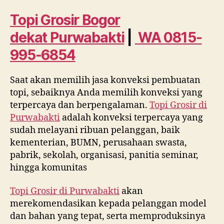
dekat
Purwabakti
Topi Grosir Bogor
WA
dekat
Purwabakti
|
WA 0815-
0815
995
995-6854
6854
Saat akan memilih jasa konveksi pembuatan
topi, sebaiknya Anda memilih konveksi yang
terpercaya dan berpengalaman.
Topi Grosir di
Purwabakti
adalah konveksi terpercaya yang
sudah melayani ribuan pelanggan, baik
kementerian, BUMN, perusahaan swasta,
pabrik, sekolah, organisasi, panitia seminar,
hingga komunitas
Topi Grosir di
Purwabakti
akan
merekomendasikan kepada pelanggan model
dan bahan yang tepat, serta memproduksinya