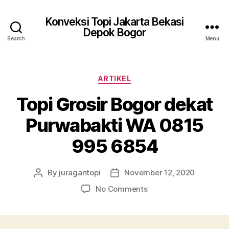
Konveksi Topi Jakarta Bekasi
Depok Bogor
Search
Menu
Categories
ARTIKEL
Topi Grosir Bogor dekat
Purwabakti WA 0815
995 6854
By
juragantopi
November 12, 2020
Post
Post
author
date
on
No Comments
Topi
Grosir
Bogor