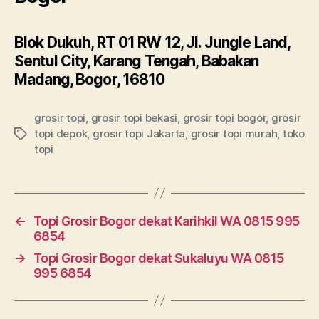
Blok Dukuh, RT 01 RW 12, Jl. Jungle Land,
Sentul City, Karang Tengah, Babakan
Madang, Bogor, 16810
grosir topi
,
grosir topi bekasi
,
grosir topi bogor
,
grosir
topi depok
,
grosir topi Jakarta
,
grosir topi murah
,
toko
Tags
topi
←
Topi Grosir Bogor dekat Karihkil WA 0815 995
6854
→
Topi Grosir Bogor dekat Sukaluyu WA 0815
995 6854