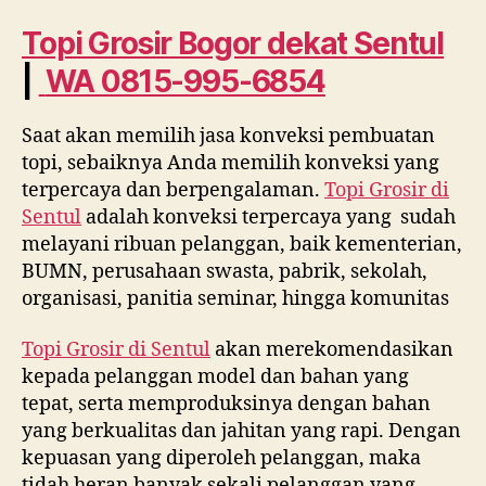
dekat
Sentul
Topi Grosir Bogor dekat
Sentul
WA
|
WA 0815-995-6854
0815
995
6854
Saat akan memilih jasa konveksi pembuatan
topi, sebaiknya Anda memilih konveksi yang
terpercaya dan berpengalaman.
Topi Grosir di
Sentul
adalah konveksi terpercaya yang sudah
melayani ribuan pelanggan, baik kementerian,
BUMN, perusahaan swasta, pabrik, sekolah,
organisasi, panitia seminar, hingga komunitas
Topi Grosir di
Sentul
akan merekomendasikan
kepada pelanggan model dan bahan yang
tepat, serta memproduksinya dengan bahan
yang berkualitas dan jahitan yang rapi. Dengan
kepuasan yang diperoleh pelanggan, maka
tidah heran banyak sekali pelanggan yang