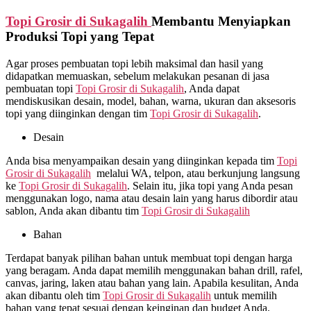
Topi Grosir di
Sukagalih
Membantu Menyiapkan
Produksi Topi yang Tepat
Agar proses pembuatan topi lebih maksimal dan hasil yang
didapatkan memuaskan, sebelum melakukan pesanan di jasa
pembuatan topi
Topi Grosir di
Sukagalih
, Anda dapat
mendiskusikan desain, model, bahan, warna, ukuran dan aksesoris
topi yang diinginkan dengan tim
Topi Grosir di
Sukagalih
.
Desain
Anda bisa menyampaikan desain yang diinginkan kepada tim
Topi
Grosir di
Sukagalih
melalui WA, telpon, atau berkunjung langsung
ke
Topi Grosir di
Sukagalih
. Selain itu, jika topi yang Anda pesan
menggunakan logo, nama atau desain lain yang harus dibordir atau
sablon, Anda akan dibantu tim
Topi Grosir di
Sukagalih
Bahan
Terdapat banyak pilihan bahan untuk membuat topi dengan harga
yang beragam. Anda dapat memilih menggunakan bahan drill, rafel,
canvas, jaring, laken atau bahan yang lain. Apabila kesulitan, Anda
akan dibantu oleh tim
Topi Grosir di
Sukagalih
untuk memilih
bahan yang tepat sesuai dengan keinginan dan budget Anda.