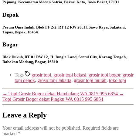
Pejuang, Kecamatan Medan Satria, Bekasi Kota, Jawa Barat, 17131
Depok
Perum Oma Indah, Blok FF 2/2, RT 12 RW 20, Jl. Sawo Raya, Sukatani,
Tapos, Depok, 16454
Bogor
Blok Dukuh, RT 01 RW 12, Jl. Jungle Land, Sentul City, Karang Tengah,
Babakan Madang, Bogor, 16810
Tags
grosir topi
,
grosir topi bekasi
,
grosir topi bogor
,
grosir
topi depok
,
grosir topi Jakarta
,
grosir topi murah
,
toko topi
←
Topi Grosir Bogor dekat Hambalang WA 0815 995 6854
→
Topi Grosir Bogor dekat Pingku WA 0815 995 6854
Leave a Reply
Your email address will not be published.
Required fields are
marked
*