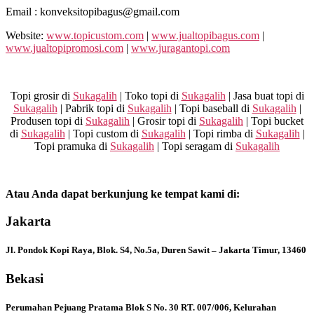
Email : konveksitopibagus@gmail.com
Website:
www.topicustom.com
|
www.jualtopibagus.com
|
www.jualtopipromosi.com
|
www.juragantopi.com
Topi grosir di
Sukagalih
| Toko topi di
Sukagalih
| Jasa buat topi di
Sukagalih
| Pabrik topi di
Sukagalih
| Topi baseball di
Sukagalih
|
Produsen topi di
Sukagalih
| Grosir topi di
Sukagalih
| Topi bucket
di
Sukagalih
| Topi custom di
Sukagalih
| Topi rimba di
Sukagalih
|
Topi pramuka di
Sukagalih
| Topi seragam di
Sukagalih
Atau Anda dapat berkunjung ke tempat kami di:
Jakarta
Jl. Pondok Kopi Raya, Blok. S4, No.5a, Duren Sawit – Jakarta Timur, 13460
Bekasi
Perumahan Pejuang Pratama Blok S No. 30 RT. 007/006, Kelurahan