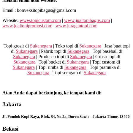
Melalui email atau website:
Email : konveksitopibagus@gmail.com
Website:
www.topicustom.com
|
www.jualtopibagus.com
|
www.jualtopipromosi.com
|
www.juragantopi.com
Topi grosir di
Sukanegara
| Toko topi di
Sukanegara
| Jasa buat topi
di
Sukanegara
| Pabrik topi di
Sukanegara
| Topi baseball di
Sukanegara
| Produsen topi di
Sukanegara
| Grosir topi di
Sukanegara
| Topi bucket di
Sukanegara
| Topi custom di
Sukanegara
| Topi rimba di
Sukanegara
| Topi pramuka di
Sukanegara
| Topi seragam di
Sukanegara
Atau Anda dapat berkunjung ke tempat kami di:
Jakarta
Jl. Pondok Kopi Raya, Blok. S4, No.5a, Duren Sawit – Jakarta Timur, 13460
Bekasi