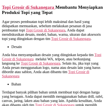
Topi Grosir di
Sukanegara
Membantu Menyiapkan
Produksi Topi yang Tepat
Agar proses pembuatan topi lebih maksimal dan hasil yang
didapatkan memuaskan, sebelum melakukan pesanan di jasa
pembuatan topi
Topi Grosir di
Sukanegara
, Anda dapat
mendiskusikan desain, model, bahan, warna, ukuran dan aksesoris
topi yang diinginkan dengan tim
Topi Grosir di
Sukanegara
.
Desain
Anda bisa menyampaikan desain yang diinginkan kepada tim
Topi
Grosir di
Sukanegara
melalui WA, telpon, atau berkunjung
langsung ke
Topi Grosir di
Sukanegara
. Selain itu, jika topi yang
Anda pesan menggunakan logo, nama atau desain lain yang harus
dibordir atau sablon, Anda akan dibantu tim
Topi Grosir di
Sukanegara
Bahan
Terdapat banyak pilihan bahan untuk membuat topi dengan harga
yang beragam. Anda dapat memilih menggunakan bahan drill, rafel,
canvas, jaring, laken atau bahan yang lain. Apabila kesulitan, Anda
akan dibantu oleh tim
Topi Grosir di
Sukanegara
untuk memilih