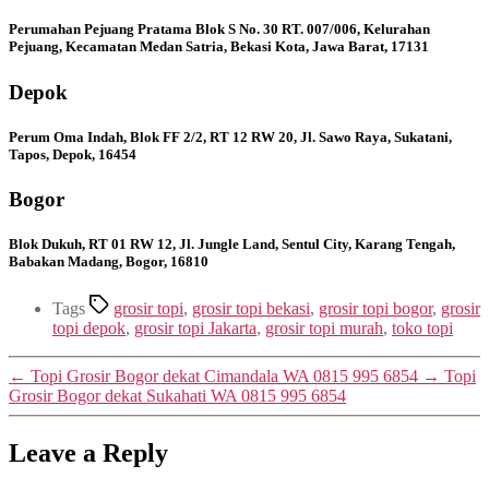
Perumahan Pejuang Pratama Blok S No. 30 RT. 007/006, Kelurahan
Pejuang, Kecamatan Medan Satria, Bekasi Kota, Jawa Barat, 17131
Depok
Perum Oma Indah, Blok FF 2/2, RT 12 RW 20, Jl. Sawo Raya, Sukatani,
Tapos, Depok, 16454
Bogor
Blok Dukuh, RT 01 RW 12, Jl. Jungle Land, Sentul City, Karang Tengah,
Babakan Madang, Bogor, 16810
Tags
grosir topi
,
grosir topi bekasi
,
grosir topi bogor
,
grosir
topi depok
,
grosir topi Jakarta
,
grosir topi murah
,
toko topi
←
Topi Grosir Bogor dekat Cimandala WA 0815 995 6854
→
Topi
Grosir Bogor dekat Sukahati WA 0815 995 6854
Leave a Reply