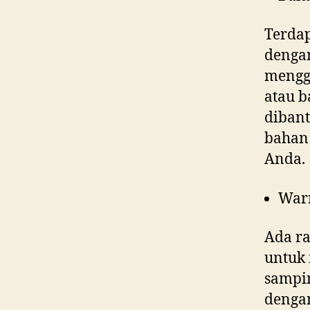
Terdap
denga
menggu
atau b
dibant
bahan 
Anda.
War
Ada ra
untuk 
sampin
dengan