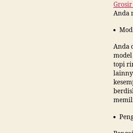
Grosir
Anda 
Mod
Anda d
model 
topi r
lainny
kesem
berdis
memili
Peng