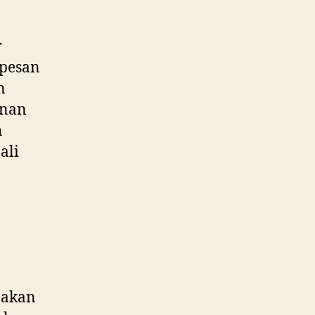
r
 pesan
n
anan
h
ali
akan