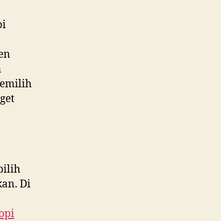
pi
ken
n
emilih
get
ilih
an. Di
opi