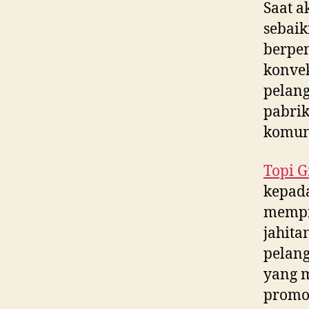
Saat a
sebaik
berpe
konvek
pelang
pabrik
komun
Topi G
kepada
mempr
jahita
pelang
yang m
promos