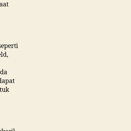
aat
eperti
ld,
ada
dapat
tuk