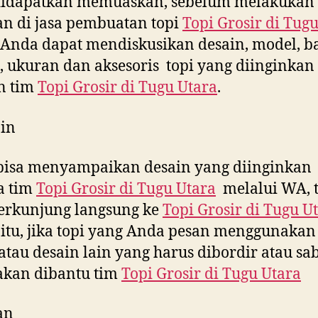
didapatkan memuaskan, sebelum melakukan
n di jasa pembuatan topi
Topi Grosir di
Tug
, Anda dapat mendiskusikan desain, model, b
 ukuran dan aksesoris topi yang diinginkan
n tim
Topi Grosir di
Tugu Utara
.
in
bisa menyampaikan desain yang diinginkan
a tim
Topi Grosir di
Tugu Utara
melalui WA, t
erkunjung langsung ke
Topi Grosir di
Tugu U
 itu, jika topi yang Anda pesan menggunakan 
tau desain lain yang harus dibordir atau sab
akan dibantu tim
Topi Grosir di
Tugu Utara
an