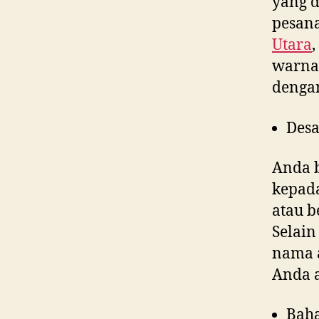
yang 
pesana
Utara
warna,
denga
Desa
Anda 
kepad
atau b
Selain
nama a
Anda 
Bah