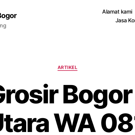
Alamat kami
Bogor
Jasa Ko
ang
Categories
ARTIKEL
Grosir Bogor
Utara WA 08