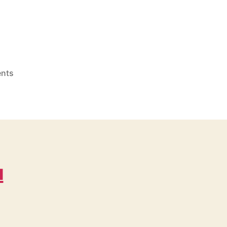
on
nts
Topi
Grosir
Bogor
dekat
Tugu
Utara
WA
u
0815
995
6854