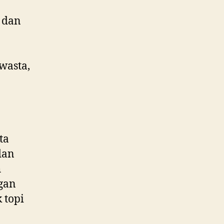
 dan
wasta,
ta
dan
h
gan
 topi