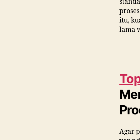
standa
proses
itu, k
lama w
Top
Me
Pro
Agar p