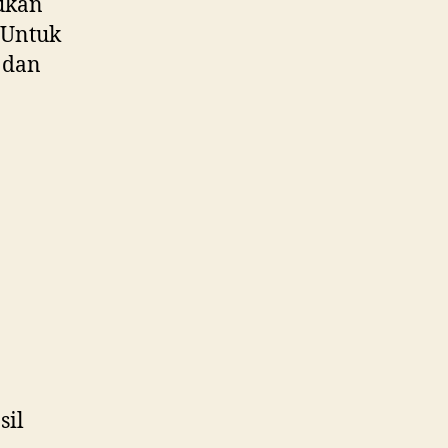
kukan
. Untuk
a dan
sil