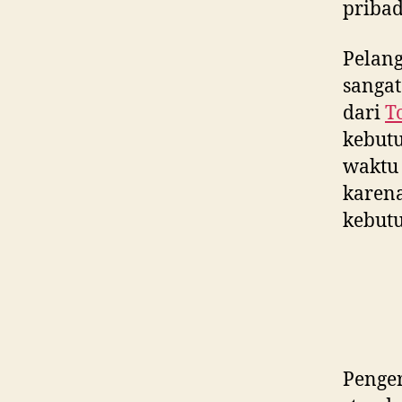
pribad
Pelan
sangat
dari
T
kebut
waktu 
karen
kebutu
Penger