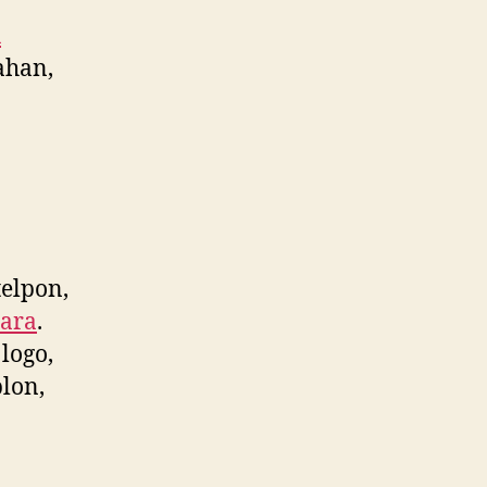
u
ahan,
elpon,
tara
.
logo,
lon,