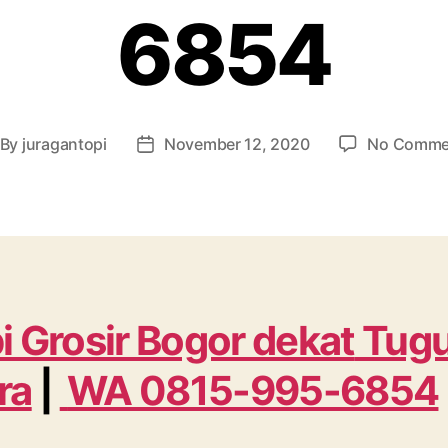
6854
By
juragantopi
November 12, 2020
No Comme
st
Post
thor
date
i Grosir Bogor dekat
Tug
ra
|
WA 0815-995-6854