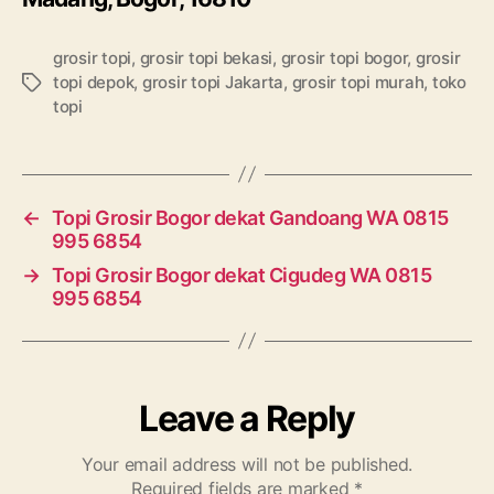
grosir topi
,
grosir topi bekasi
,
grosir topi bogor
,
grosir
topi depok
,
grosir topi Jakarta
,
grosir topi murah
,
toko
Tags
topi
←
Topi Grosir Bogor dekat Gandoang WA 0815
995 6854
→
Topi Grosir Bogor dekat Cigudeg WA 0815
995 6854
Leave a Reply
Your email address will not be published.
Required fields are marked
*