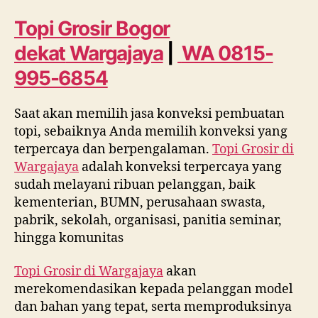
dekat
Wargajaya
Topi Grosir Bogor
WA
dekat
Wargajaya
|
WA 0815-
0815
995
995-6854
6854
Saat akan memilih jasa konveksi pembuatan
topi, sebaiknya Anda memilih konveksi yang
terpercaya dan berpengalaman.
Topi Grosir di
Wargajaya
adalah konveksi terpercaya yang
sudah melayani ribuan pelanggan, baik
kementerian, BUMN, perusahaan swasta,
pabrik, sekolah, organisasi, panitia seminar,
hingga komunitas
Topi Grosir di
Wargajaya
akan
merekomendasikan kepada pelanggan model
dan bahan yang tepat, serta memproduksinya