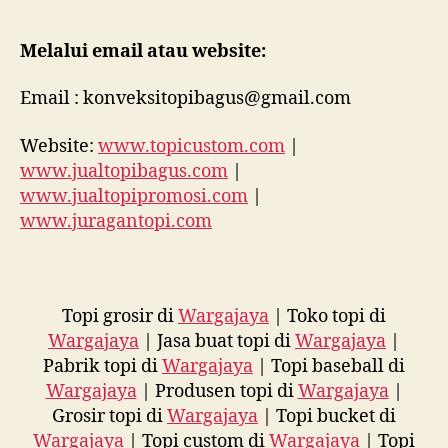
Melalui email atau website:
Email : konveksitopibagus@gmail.com
Website:
www.topicustom.com
|
www.jualtopibagus.com
|
www.jualtopipromosi.com
|
www.juragantopi.com
Topi grosir di
Wargajaya
| Toko topi di
Wargajaya
| Jasa buat topi di
Wargajaya
|
Pabrik topi di
Wargajaya
| Topi baseball di
Wargajaya
| Produsen topi di
Wargajaya
|
Grosir topi di
Wargajaya
| Topi bucket di
Wargajaya
| Topi custom di
Wargajaya
| Topi