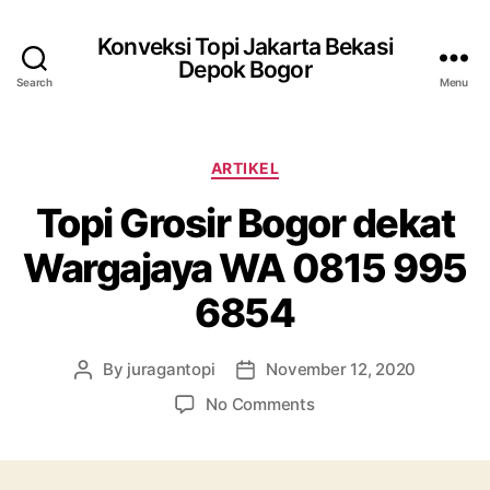
Konveksi Topi Jakarta Bekasi
Depok Bogor
Search
Menu
Categories
ARTIKEL
Topi Grosir Bogor dekat
Wargajaya WA 0815 995
6854
By
juragantopi
November 12, 2020
Post
Post
author
date
on
No Comments
Topi
Grosir
Bogor