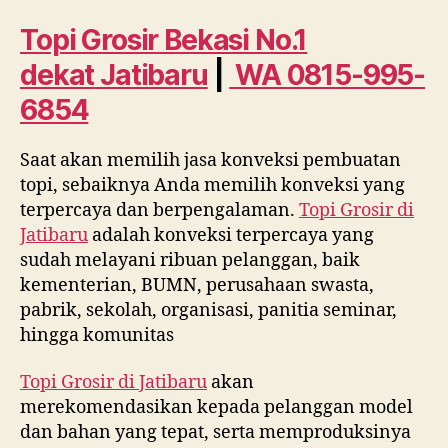
No.
1
Topi Grosir Bekasi No.1
dekat
dekat
Jatibaru
|
WA 0815-995-
Jatibaru
WA
6854
0815
995
Saat akan memilih jasa konveksi pembuatan
6854
topi, sebaiknya Anda memilih konveksi yang
terpercaya dan berpengalaman.
Topi Grosir di
Jatibaru
adalah konveksi terpercaya yang
sudah melayani ribuan pelanggan, baik
kementerian, BUMN, perusahaan swasta,
pabrik, sekolah, organisasi, panitia seminar,
hingga komunitas
Topi Grosir di
Jatibaru
akan
merekomendasikan kepada pelanggan model
dan bahan yang tepat, serta memproduksinya