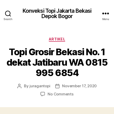
Konveksi Topi Jakarta Bekasi
Depok Bogor
Search
Menu
Categories
ARTIKEL
Topi Grosir Bekasi No. 1
dekat Jatibaru WA 0815
995 6854
By
juragantopi
November 17, 2020
Post
Post
author
date
on
No Comments
Topi
Grosir
Bekasi