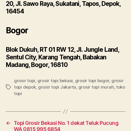
20, Jl. Sawo Raya, Sukatani, Tapos, Depok,
16454
Bogor
Blok Dukuh, RT 01 RW 12, Jl. Jungle Land,
Sentul City, Karang Tengah, Babakan
Madang, Bogor, 16810
grosir topi
,
grosir topi bekasi
,
grosir topi bogor
,
grosir
topi depok
,
grosir topi Jakarta
,
grosir topi murah
,
toko
Tags
topi
←
Topi Grosir Bekasi No. 1 dekat Teluk Pucung
WA 0815 995 6854