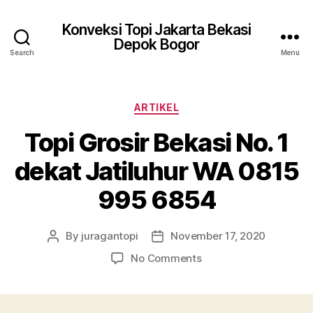
Konveksi Topi Jakarta Bekasi
Depok Bogor
Search
Menu
Categories
ARTIKEL
Topi Grosir Bekasi No. 1
dekat Jatiluhur WA 0815
995 6854
By
juragantopi
November 17, 2020
Post
Post
author
date
on
No Comments
Topi
Grosir
Bekasi