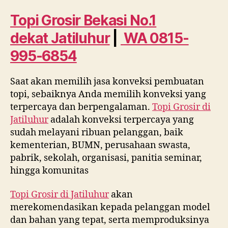
No.
1
Topi Grosir Bekasi No.1
dekat
dekat
Jatiluhur
|
WA 0815-
Jatiluhur
WA
995-6854
0815
995
Saat akan memilih jasa konveksi pembuatan
6854
topi, sebaiknya Anda memilih konveksi yang
terpercaya dan berpengalaman.
Topi Grosir di
Jatiluhur
adalah konveksi terpercaya yang
sudah melayani ribuan pelanggan, baik
kementerian, BUMN, perusahaan swasta,
pabrik, sekolah, organisasi, panitia seminar,
hingga komunitas
Topi Grosir di
Jatiluhur
akan
merekomendasikan kepada pelanggan model
dan bahan yang tepat, serta memproduksinya