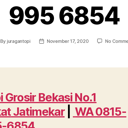
995 6854
By
juragantopi
November 17, 2020
No Comme
st
Post
thor
date
i Grosir Bekasi No.1
at
Jatimekar
|
WA 0815-
5-6854