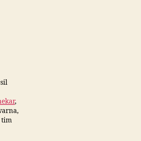
sil
mekar
,
warna,
 tim