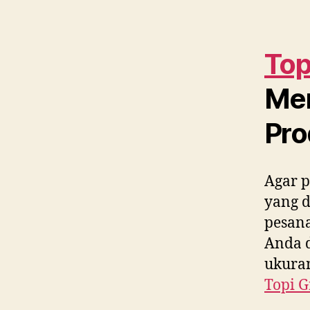
Top
Me
Pro
Agar p
yang 
pesana
Anda d
ukuran
Topi G