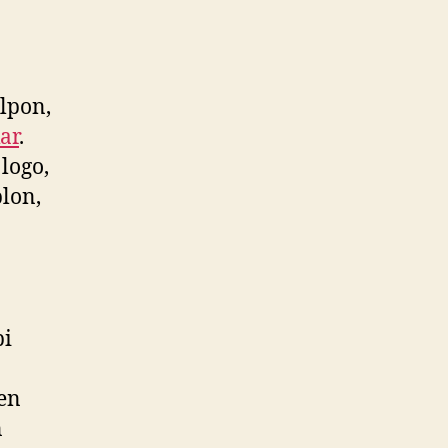
lpon,
ar
.
logo,
lon,
pi
ken
n