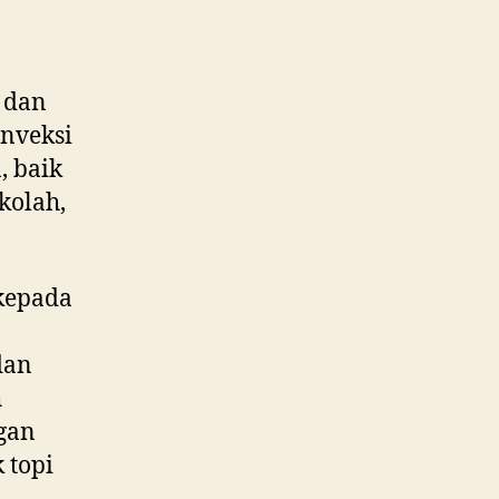
 dan
nveksi
, baik
kolah,
kepada
dan
h
gan
 topi