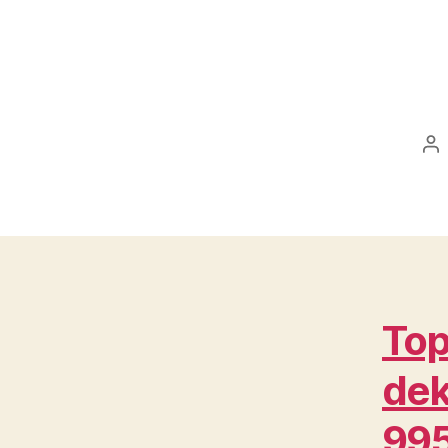
Po
au
Top
dek
99