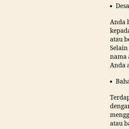
Desa
Anda 
kepad
atau b
Selain
nama a
Anda 
Bah
Terdap
denga
menggu
atau b