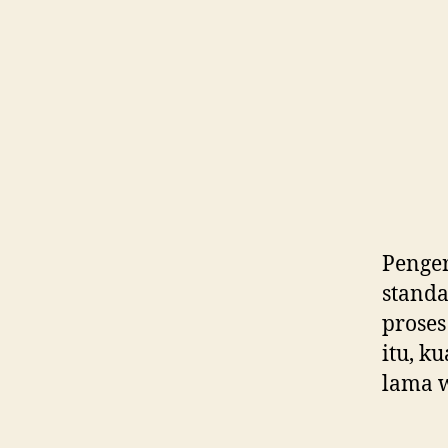
Penger
standa
proses
itu, k
lama w