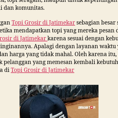
i, topi seragam, maupun untuk kepentingan
i dan komunitas.
ggan
Topi Grosir di
Jatimekar
sebagian besar 
etika mendapatkan topi yang mereka pesan 
rosir di
Jatimekar
karena sesuai dengan keb
inginannya. Apalagi dengan layanan waktu
dan harga yang tidak mahal. Oleh karena itu,
k pelanggan yang memesan kembali kebutu
a di
Topi Grosir di
Jatimekar