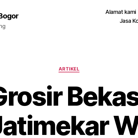
Alamat kami
 Bogor
Jasa K
ang
Categories
ARTIKEL
Grosir Bekasi
Jatimekar 