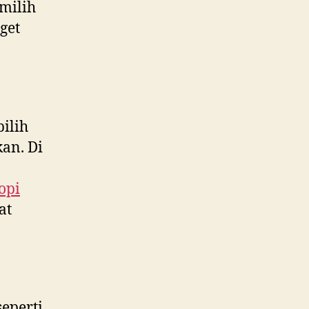
milih
get
ilih
an. Di
opi
at
eperti