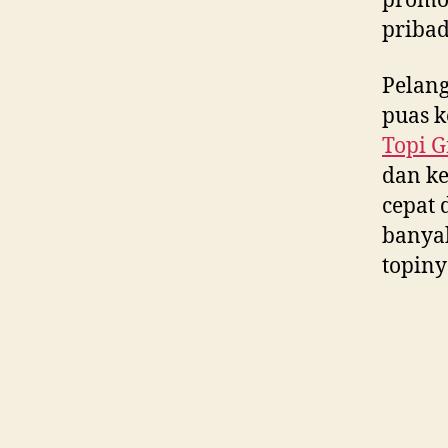
promos
pribad
Pelan
puas k
Topi G
dan ke
cepat 
banya
topiny