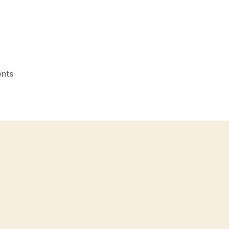
on
nts
Topi
Grosir
Bekasi
No.
1
dekat
Jatimekar
WA
0815
995
6854