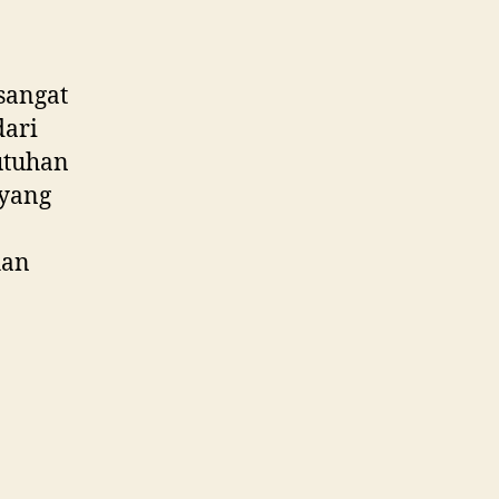
sangat
dari
utuhan
 yang
han