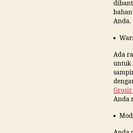
dibant
bahan 
Anda.
War
Ada ra
untuk 
sampin
dengan
Grosir
Anda 
Mod
Anda d