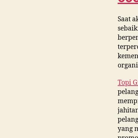
Saat a
sebaik
berpe
terper
kement
organi
Topi G
pelang
mempr
jahita
pelang
yang m