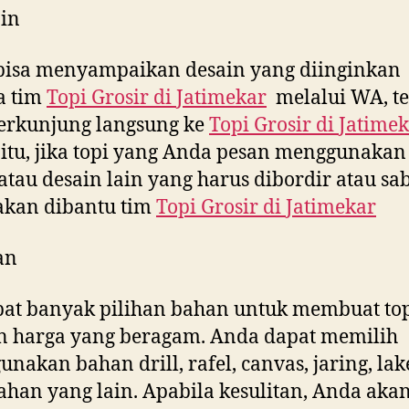
in
bisa menyampaikan desain yang diinginkan
a tim
Topi Grosir di
Jatimekar
melalui WA, te
erkunjung langsung ke
Topi Grosir di
Jatimek
 itu, jika topi yang Anda pesan menggunakan 
tau desain lain yang harus dibordir atau sab
akan dibantu tim
Topi Grosir di
Jatimekar
an
at banyak pilihan bahan untuk membuat to
n harga yang beragam. Anda dapat memilih
nakan bahan drill, rafel, canvas, jaring, la
ahan yang lain. Apabila kesulitan, Anda aka