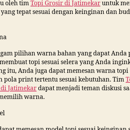
u oleh tim
Topi Grosir di
Jatimekar
untuk me
yang tepat sesuai dengan keinginan dan bud
na
gam pilihan warna bahan yang dapat Anda p
membuat topi sesuai selera yang Anda ingink
g itu, Anda juga dapat memesan warna topi
 pola print tertentu sesuai kebutuhan. Tim
T
 di
Jatimekar
dapat menjadi teman diskusi sa
memilih warna.
el
apat memesan model topi sesuai keinginan s