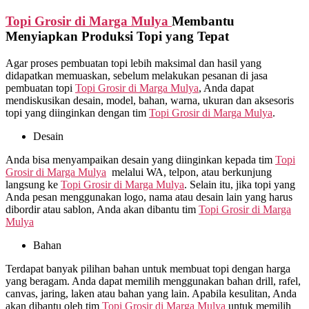
Topi Grosir di
Marga Mulya
Membantu
Menyiapkan Produksi Topi yang Tepat
Agar proses pembuatan topi lebih maksimal dan hasil yang
didapatkan memuaskan, sebelum melakukan pesanan di jasa
pembuatan topi
Topi Grosir di
Marga Mulya
, Anda dapat
mendiskusikan desain, model, bahan, warna, ukuran dan aksesoris
topi yang diinginkan dengan tim
Topi Grosir di
Marga Mulya
.
Desain
Anda bisa menyampaikan desain yang diinginkan kepada tim
Topi
Grosir di
Marga Mulya
melalui WA, telpon, atau berkunjung
langsung ke
Topi Grosir di
Marga Mulya
. Selain itu, jika topi yang
Anda pesan menggunakan logo, nama atau desain lain yang harus
dibordir atau sablon, Anda akan dibantu tim
Topi Grosir di
Marga
Mulya
Bahan
Terdapat banyak pilihan bahan untuk membuat topi dengan harga
yang beragam. Anda dapat memilih menggunakan bahan drill, rafel,
canvas, jaring, laken atau bahan yang lain. Apabila kesulitan, Anda
akan dibantu oleh tim
Topi Grosir di
Marga Mulya
untuk memilih