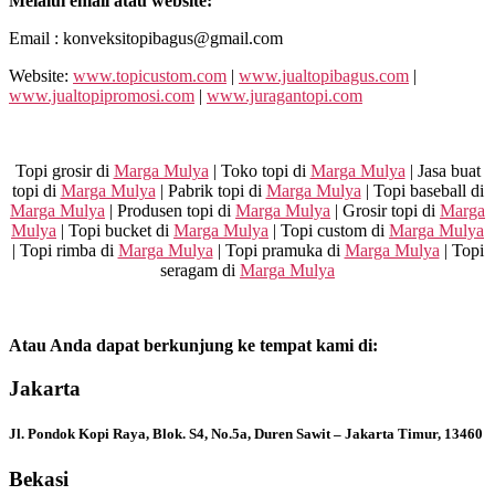
Melalui email atau website:
Email : konveksitopibagus@gmail.com
Website:
www.topicustom.com
|
www.jualtopibagus.com
|
www.jualtopipromosi.com
|
www.juragantopi.com
Topi grosir di
Marga Mulya
| Toko topi di
Marga Mulya
| Jasa buat
topi di
Marga Mulya
| Pabrik topi di
Marga Mulya
| Topi baseball di
Marga Mulya
| Produsen topi di
Marga Mulya
| Grosir topi di
Marga
Mulya
| Topi bucket di
Marga Mulya
| Topi custom di
Marga Mulya
| Topi rimba di
Marga Mulya
| Topi pramuka di
Marga Mulya
| Topi
seragam di
Marga Mulya
Atau Anda dapat berkunjung ke tempat kami di:
Jakarta
Jl. Pondok Kopi Raya, Blok. S4, No.5a, Duren Sawit – Jakarta Timur, 13460
Bekasi