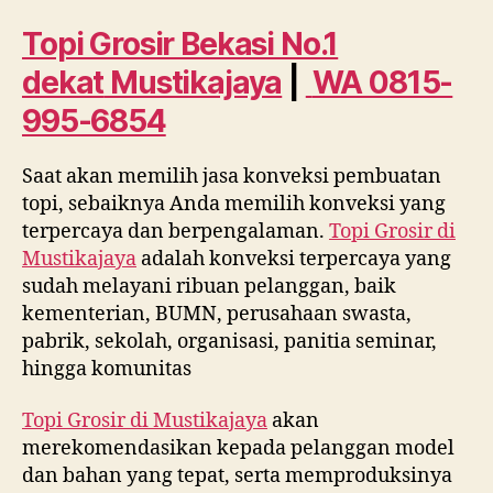
No.
1
Topi Grosir Bekasi No.1
dekat
dekat
Mustikajaya
|
WA 0815-
Mustikajaya
WA
995-6854
0815
995
Saat akan memilih jasa konveksi pembuatan
6854
topi, sebaiknya Anda memilih konveksi yang
terpercaya dan berpengalaman.
Topi Grosir di
Mustikajaya
adalah konveksi terpercaya yang
sudah melayani ribuan pelanggan, baik
kementerian, BUMN, perusahaan swasta,
pabrik, sekolah, organisasi, panitia seminar,
hingga komunitas
Topi Grosir di
Mustikajaya
akan
merekomendasikan kepada pelanggan model
dan bahan yang tepat, serta memproduksinya