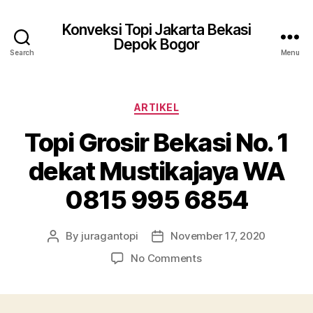
Konveksi Topi Jakarta Bekasi
Depok Bogor
Search
Menu
Categories
ARTIKEL
Topi Grosir Bekasi No. 1
dekat Mustikajaya WA
0815 995 6854
By
juragantopi
November 17, 2020
Post
Post
author
date
on
No Comments
Topi
Grosir
Bekasi