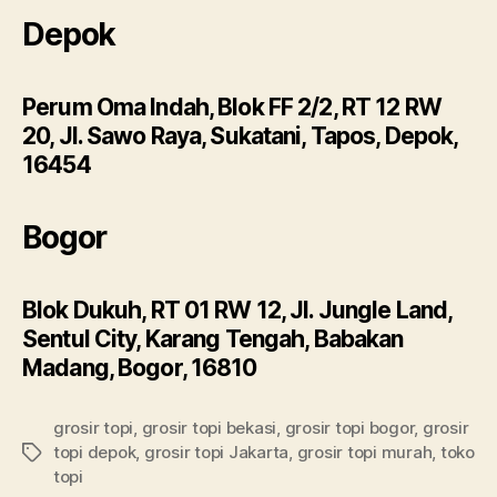
Depok
Perum Oma Indah, Blok FF 2/2, RT 12 RW
20, Jl. Sawo Raya, Sukatani, Tapos, Depok,
16454
Bogor
Blok Dukuh, RT 01 RW 12, Jl. Jungle Land,
Sentul City, Karang Tengah, Babakan
Madang, Bogor, 16810
grosir topi
,
grosir topi bekasi
,
grosir topi bogor
,
grosir
topi depok
,
grosir topi Jakarta
,
grosir topi murah
,
toko
Tags
topi