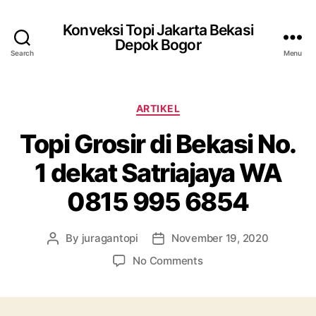
Konveksi Topi Jakarta Bekasi
Depok Bogor
Search
Menu
Categories
ARTIKEL
Topi Grosir di Bekasi No.
1 dekat Satriajaya WA
0815 995 6854
By
juragantopi
November 19, 2020
Post
Post
author
date
on
No Comments
Topi
Grosir
di