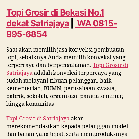
Bekasi
No.
Topi Grosir di Bekasi No.1
1
dekat
Satriajaya
|
WA 0815-
dekat
Satriajaya
995-6854
WA
0815
Saat akan memilih jasa konveksi pembuatan
995
topi, sebaiknya Anda memilih konveksi yang
6854
terpercaya dan berpengalaman.
Topi Grosir di
Satriajaya
adalah konveksi terpercaya yang
sudah melayani ribuan pelanggan, baik
kementerian, BUMN, perusahaan swasta,
pabrik, sekolah, organisasi, panitia seminar,
hingga komunitas
Topi Grosir di
Satriajaya
akan
merekomendasikan kepada pelanggan model
dan bahan yang tepat, serta memproduksinya