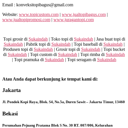
Email : konveksitopibagus@gmail.com
Website:
www.topicustom.com
|
www.jualtopibagus.com
|
www.jualtopipromosi.com
|
www.juragantopi.com
Topi grosir di
Sukaindah
| Toko topi di
Sukaindah
| Jasa buat topi di
Sukaindah
| Pabrik topi di
Sukaindah
| Topi baseball di
Sukaindah
|
Produsen topi di
Sukaindah
| Grosir topi di
Sukaindah
| Topi bucket
di
Sukaindah
| Topi custom di
Sukaindah
| Topi rimba di
Sukaindah
| Topi pramuka di
Sukaindah
| Topi seragam di
Sukaindah
Atau Anda dapat berkunjung ke tempat kami di:
Jakarta
Jl. Pondok Kopi Raya, Blok. S4, No.5a, Duren Sawit – Jakarta Timur, 13460
Bekasi
Perumahan Pejuang Pratama Blok S No. 30 RT. 007/006, Kelurahan