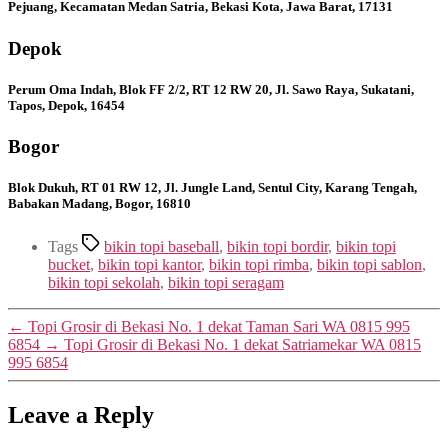
Pejuang, Kecamatan Medan Satria, Bekasi Kota, Jawa Barat, 17131
Depok
Perum Oma Indah, Blok FF 2/2, RT 12 RW 20, Jl. Sawo Raya, Sukatani,
Tapos, Depok, 16454
Bogor
Blok Dukuh, RT 01 RW 12, Jl. Jungle Land, Sentul City, Karang Tengah,
Babakan Madang, Bogor, 16810
Tags
bikin topi baseball
,
bikin topi bordir
,
bikin topi
bucket
,
bikin topi kantor
,
bikin topi rimba
,
bikin topi sablon
,
bikin topi sekolah
,
bikin topi seragam
←
Topi Grosir di Bekasi No. 1 dekat Taman Sari WA 0815 995
6854
→
Topi Grosir di Bekasi No. 1 dekat Satriamekar WA 0815
995 6854
Leave a Reply