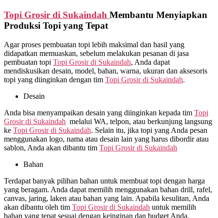
Topi Grosir di
Sukaindah
Membantu Menyiapkan
Produksi Topi yang Tepat
Agar proses pembuatan topi lebih maksimal dan hasil yang
didapatkan memuaskan, sebelum melakukan pesanan di jasa
pembuatan topi
Topi Grosir di
Sukaindah
, Anda dapat
mendiskusikan desain, model, bahan, warna, ukuran dan aksesoris
topi yang diinginkan dengan tim
Topi Grosir di
Sukaindah
.
Desain
Anda bisa menyampaikan desain yang diinginkan kepada tim
Topi
Grosir di
Sukaindah
melalui WA, telpon, atau berkunjung langsung
ke
Topi Grosir di
Sukaindah
. Selain itu, jika topi yang Anda pesan
menggunakan logo, nama atau desain lain yang harus dibordir atau
sablon, Anda akan dibantu tim
Topi Grosir di
Sukaindah
Bahan
Terdapat banyak pilihan bahan untuk membuat topi dengan harga
yang beragam. Anda dapat memilih menggunakan bahan drill, rafel,
canvas, jaring, laken atau bahan yang lain. Apabila kesulitan, Anda
akan dibantu oleh tim
Topi Grosir di
Sukaindah
untuk memilih
bahan yang tepat sesuai dengan keinginan dan budget Anda.