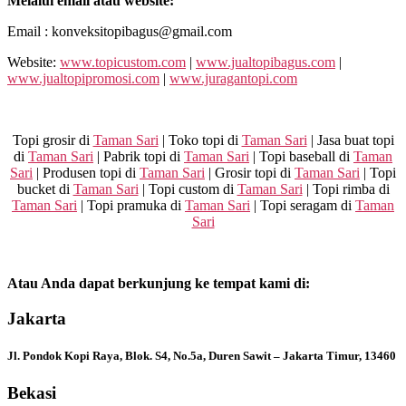
Melalui email atau website:
Email : konveksitopibagus@gmail.com
Website:
www.topicustom.com
|
www.jualtopibagus.com
|
www.jualtopipromosi.com
|
www.juragantopi.com
Topi grosir di
Taman Sari
| Toko topi di
Taman Sari
| Jasa buat topi
di
Taman Sari
| Pabrik topi di
Taman Sari
| Topi baseball di
Taman
Sari
| Produsen topi di
Taman Sari
| Grosir topi di
Taman Sari
| Topi
bucket di
Taman Sari
| Topi custom di
Taman Sari
| Topi rimba di
Taman Sari
| Topi pramuka di
Taman Sari
| Topi seragam di
Taman
Sari
Atau Anda dapat berkunjung ke tempat kami di:
Jakarta
Jl. Pondok Kopi Raya, Blok. S4, No.5a, Duren Sawit – Jakarta Timur, 13460
Bekasi