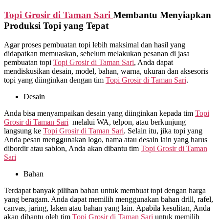
Topi Grosir di
Taman Sari
Membantu Menyiapkan
Produksi Topi yang Tepat
Agar proses pembuatan topi lebih maksimal dan hasil yang
didapatkan memuaskan, sebelum melakukan pesanan di jasa
pembuatan topi
Topi Grosir di
Taman Sari
, Anda dapat
mendiskusikan desain, model, bahan, warna, ukuran dan aksesoris
topi yang diinginkan dengan tim
Topi Grosir di
Taman Sari
.
Desain
Anda bisa menyampaikan desain yang diinginkan kepada tim
Topi
Grosir di
Taman Sari
melalui WA, telpon, atau berkunjung
langsung ke
Topi Grosir di
Taman Sari
. Selain itu, jika topi yang
Anda pesan menggunakan logo, nama atau desain lain yang harus
dibordir atau sablon, Anda akan dibantu tim
Topi Grosir di
Taman
Sari
Bahan
Terdapat banyak pilihan bahan untuk membuat topi dengan harga
yang beragam. Anda dapat memilih menggunakan bahan drill, rafel,
canvas, jaring, laken atau bahan yang lain. Apabila kesulitan, Anda
akan dibantu oleh tim
Topi Grosir di
Taman Sari
untuk memilih