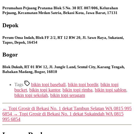
Perumahan Pejuang Pratama Blok S No. 30 RT. 007/006, Kelurahan
Pejuang, Kecamatan Medan Satria, Bekasi Kota, Jawa Barat, 17131
Depok
Perum Oma Indah, Blok FF 2/2, RT 12 RW 20, Jl. Sawo Raya, Sukatani,
Tapos, Depok, 16454
Bogor
Blok Dukuh, RT 01 RW 12, Jl. Jungle Land, Sentul City, Karang Tengah,
Babakan Madang, Bogor, 16810
Tags
bikin topi baseball
,
bikin topi bordir
,
bikin topi
bucket
,
bikin topi kantor
,
bikin topi rimba
,
bikin topi sablon
,
bikin topi sekolah
,
bikin topi seragam
←
Topi Grosir di Bekasi No. 1 dekat Tambun Selatan WA 0815 995
6854
→
Topi Grosir di Bekasi No. 1 dekat Sukaindah WA 0815
995 6854