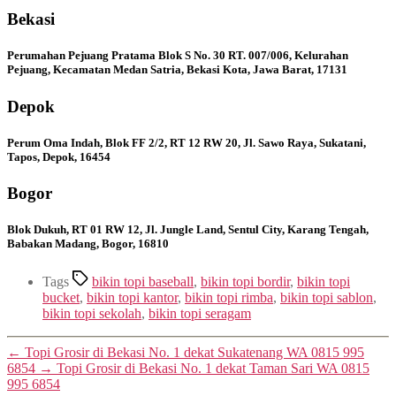
Bekasi
Perumahan Pejuang Pratama Blok S No. 30 RT. 007/006, Kelurahan
Pejuang, Kecamatan Medan Satria, Bekasi Kota, Jawa Barat, 17131
Depok
Perum Oma Indah, Blok FF 2/2, RT 12 RW 20, Jl. Sawo Raya, Sukatani,
Tapos, Depok, 16454
Bogor
Blok Dukuh, RT 01 RW 12, Jl. Jungle Land, Sentul City, Karang Tengah,
Babakan Madang, Bogor, 16810
Tags
bikin topi baseball
,
bikin topi bordir
,
bikin topi
bucket
,
bikin topi kantor
,
bikin topi rimba
,
bikin topi sablon
,
bikin topi sekolah
,
bikin topi seragam
←
Topi Grosir di Bekasi No. 1 dekat Sukatenang WA 0815 995
6854
→
Topi Grosir di Bekasi No. 1 dekat Taman Sari WA 0815
995 6854