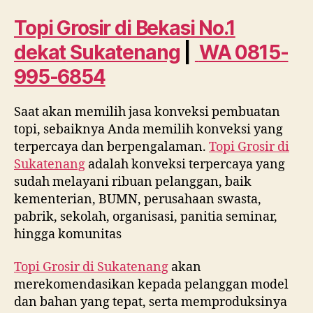
Bekasi
No.
Topi Grosir di Bekasi No.1
1
dekat
Sukatenang
|
WA 0815-
dekat
Sukatenang
995-6854
WA
0815
Saat akan memilih jasa konveksi pembuatan
995
topi, sebaiknya Anda memilih konveksi yang
6854
terpercaya dan berpengalaman.
Topi Grosir di
Sukatenang
adalah konveksi terpercaya yang
sudah melayani ribuan pelanggan, baik
kementerian, BUMN, perusahaan swasta,
pabrik, sekolah, organisasi, panitia seminar,
hingga komunitas
Topi Grosir di
Sukatenang
akan
merekomendasikan kepada pelanggan model
dan bahan yang tepat, serta memproduksinya