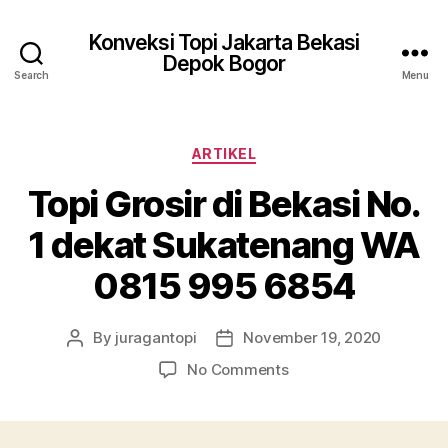
Konveksi Topi Jakarta Bekasi
Depok Bogor
Search
Menu
Categories
ARTIKEL
Topi Grosir di Bekasi No.
1 dekat Sukatenang WA
0815 995 6854
By
juragantopi
November 19, 2020
Post
Post
author
date
on
No Comments
Topi
Grosir
di