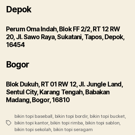
Depok
Perum Oma Indah, Blok FF 2/2, RT 12 RW
20, Jl. Sawo Raya, Sukatani, Tapos, Depok,
16454
Bogor
Blok Dukuh, RT 01 RW 12, Jl. Jungle Land,
Sentul City, Karang Tengah, Babakan
Madang, Bogor, 16810
bikin topi baseball
,
bikin topi bordir
,
bikin topi bucket
,
bikin topi kantor
,
bikin topi rimba
,
bikin topi sablon
,
Tags
bikin topi sekolah
,
bikin topi seragam