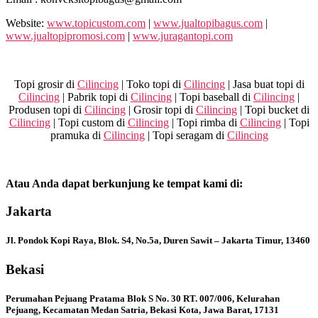
Website:
www.topicustom.com
|
www.jualtopibagus.com
|
www.jualtopipromosi.com
|
www.juragantopi.com
Topi grosir di
Cilincing
| Toko topi di
Cilincing
| Jasa buat topi di
Cilincing
| Pabrik topi di
Cilincing
| Topi baseball di
Cilincing
|
Produsen topi di
Cilincing
| Grosir topi di
Cilincing
| Topi bucket di
Cilincing
| Topi custom di
Cilincing
| Topi rimba di
Cilincing
| Topi
pramuka di
Cilincing
| Topi seragam di
Cilincing
Atau Anda dapat berkunjung ke tempat kami di:
Jakarta
Jl. Pondok Kopi Raya, Blok. S4, No.5a, Duren Sawit – Jakarta Timur, 13460
Bekasi
Perumahan Pejuang Pratama Blok S No. 30 RT. 007/006, Kelurahan
Pejuang, Kecamatan Medan Satria, Bekasi Kota, Jawa Barat, 17131