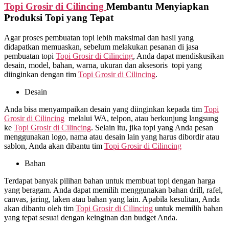
Topi Grosir di
Cilincing
Membantu Menyiapkan
Produksi Topi yang Tepat
Agar proses pembuatan topi lebih maksimal dan hasil yang
didapatkan memuaskan, sebelum melakukan pesanan di jasa
pembuatan topi
Topi Grosir di
Cilincing
, Anda dapat mendiskusikan
desain, model, bahan, warna, ukuran dan aksesoris topi yang
diinginkan dengan tim
Topi Grosir di
Cilincing
.
Desain
Anda bisa menyampaikan desain yang diinginkan kepada tim
Topi
Grosir di
Cilincing
melalui WA, telpon, atau berkunjung langsung
ke
Topi Grosir di
Cilincing
. Selain itu, jika topi yang Anda pesan
menggunakan logo, nama atau desain lain yang harus dibordir atau
sablon, Anda akan dibantu tim
Topi Grosir di
Cilincing
Bahan
Terdapat banyak pilihan bahan untuk membuat topi dengan harga
yang beragam. Anda dapat memilih menggunakan bahan drill, rafel,
canvas, jaring, laken atau bahan yang lain. Apabila kesulitan, Anda
akan dibantu oleh tim
Topi Grosir di
Cilincing
untuk memilih bahan
yang tepat sesuai dengan keinginan dan budget Anda.