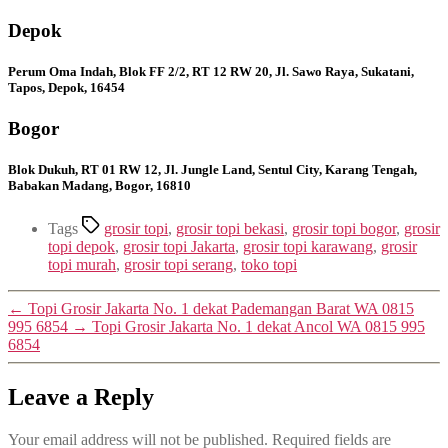
Depok
Perum Oma Indah, Blok FF 2/2, RT 12 RW 20, Jl. Sawo Raya, Sukatani,
Tapos, Depok, 16454
Bogor
Blok Dukuh, RT 01 RW 12, Jl. Jungle Land, Sentul City, Karang Tengah,
Babakan Madang, Bogor, 16810
Tags
grosir topi
,
grosir topi bekasi
,
grosir topi bogor
,
grosir
topi depok
,
grosir topi Jakarta
,
grosir topi karawang
,
grosir
topi murah
,
grosir topi serang
,
toko topi
←
Topi Grosir Jakarta No. 1 dekat Pademangan Barat WA 0815
995 6854
→
Topi Grosir Jakarta No. 1 dekat Ancol WA 0815 995
6854
Leave a Reply
Your email address will not be published.
Required fields are