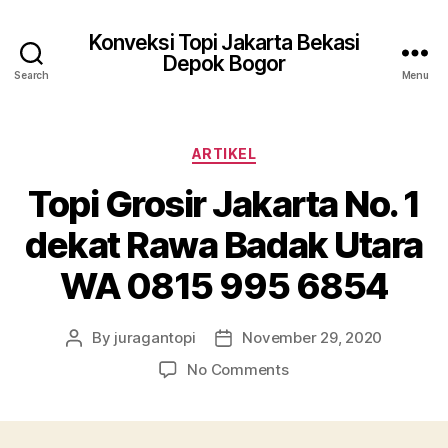
Konveksi Topi Jakarta Bekasi
Depok Bogor
Search
Menu
Categories
ARTIKEL
Topi Grosir Jakarta No. 1
dekat Rawa Badak Utara
WA 0815 995 6854
By
juragantopi
November 29, 2020
Post
Post
author
date
on
No Comments
Topi
Grosir
Jakarta