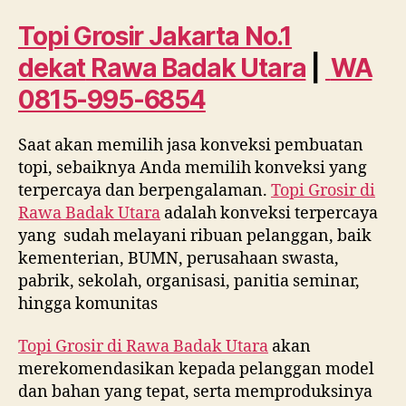
No.
1
Topi Grosir Jakarta No.1
dekat
dekat
Rawa Badak Utara
|
WA
Rawa
Badak
0815-995-6854
Utara
WA
Saat akan memilih jasa konveksi pembuatan
0815
topi, sebaiknya Anda memilih konveksi yang
995
6854
terpercaya dan berpengalaman.
Topi Grosir di
Rawa Badak Utara
adalah konveksi terpercaya
yang sudah melayani ribuan pelanggan, baik
kementerian, BUMN, perusahaan swasta,
pabrik, sekolah, organisasi, panitia seminar,
hingga komunitas
Topi Grosir di
Rawa Badak Utara
akan
merekomendasikan kepada pelanggan model
dan bahan yang tepat, serta memproduksinya