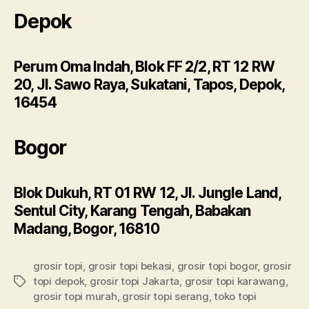
Depok
Perum Oma Indah, Blok FF 2/2, RT 12 RW
20, Jl. Sawo Raya, Sukatani, Tapos, Depok,
16454
Bogor
Blok Dukuh, RT 01 RW 12, Jl. Jungle Land,
Sentul City, Karang Tengah, Babakan
Madang, Bogor, 16810
grosir topi
,
grosir topi bekasi
,
grosir topi bogor
,
grosir
topi depok
,
grosir topi Jakarta
,
grosir topi karawang
,
Tags
grosir topi murah
,
grosir topi serang
,
toko topi