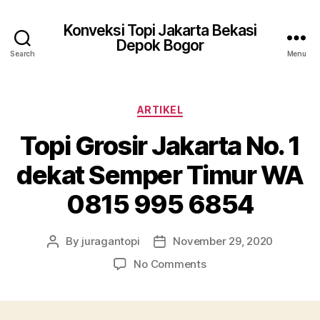
Konveksi Topi Jakarta Bekasi
Depok Bogor
Search
Menu
Categories
ARTIKEL
Topi Grosir Jakarta No. 1
dekat Semper Timur WA
0815 995 6854
By
juragantopi
November 29, 2020
Post
Post
author
date
on
No Comments
Topi
Grosir
Jakarta