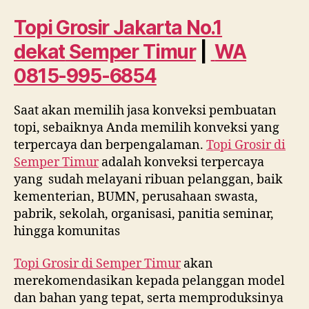
No.
1
Topi Grosir Jakarta No.1
dekat
dekat
Semper Timur
|
WA
Semper
Timur
0815-995-6854
WA
0815
Saat akan memilih jasa konveksi pembuatan
995
topi, sebaiknya Anda memilih konveksi yang
6854
terpercaya dan berpengalaman.
Topi Grosir di
Semper Timur
adalah konveksi terpercaya
yang sudah melayani ribuan pelanggan, baik
kementerian, BUMN, perusahaan swasta,
pabrik, sekolah, organisasi, panitia seminar,
hingga komunitas
Topi Grosir di
Semper Timur
akan
merekomendasikan kepada pelanggan model
dan bahan yang tepat, serta memproduksinya