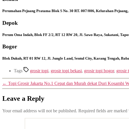
Perumahan Pejuang Pratama Blok S No. 30 RT. 007/006, Kelurahan Pejuang,
Depok
Perum Oma Indah, Blok FF 2/2, RT 12 RW 20, Jl. Sawo Raya, Sukatani, Tapo
Bogor
Blok Dukuh, RT 01 RW 12, Jl. Jungle Land, Sentul City, Karang Tengah, Ba
Tags
grosir topi
,
grosir topi bekasi
,
grosir topi bogor
,
grosir
←
Topi Grosir Jakarta No.1 Cepat dan Murah dekat Duri Kosambi 
Leave a Reply
Your email address will not be published.
Required fields are marked