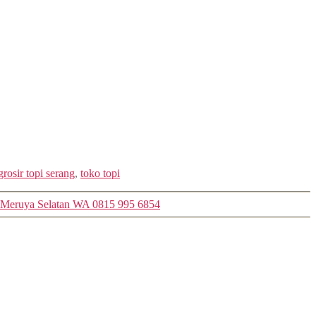
grosir topi serang
,
toko topi
t Meruya Selatan WA 0815 995 6854