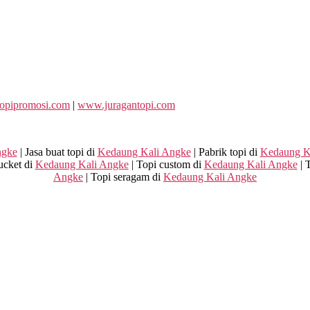
opipromosi.com
|
www.juragantopi.com
ngke
| Jasa buat topi di
Kedaung Kali Angke
| Pabrik topi di
Kedaung K
ucket di
Kedaung Kali Angke
| Topi custom di
Kedaung Kali Angke
| 
Angke
| Topi seragam di
Kedaung Kali Angke