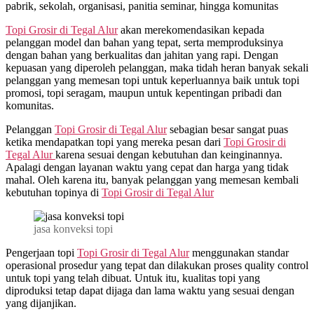
pabrik, sekolah, organisasi, panitia seminar, hingga komunitas
Topi Grosir di
Tegal Alur
akan merekomendasikan kepada
pelanggan model dan bahan yang tepat, serta memproduksinya
dengan bahan yang berkualitas dan jahitan yang rapi. Dengan
kepuasan yang diperoleh pelanggan, maka tidah heran banyak sekali
pelanggan yang memesan topi untuk keperluannya baik untuk topi
promosi, topi seragam, maupun untuk kepentingan pribadi dan
komunitas.
Pelanggan
Topi Grosir di
Tegal Alur
sebagian besar sangat puas
ketika mendapatkan topi yang mereka pesan dari
Topi Grosir di
Tegal Alur
karena sesuai dengan kebutuhan dan keinginannya.
Apalagi dengan layanan waktu yang cepat dan harga yang tidak
mahal. Oleh karena itu, banyak pelanggan yang memesan kembali
kebutuhan topinya di
Topi Grosir di
Tegal Alur
jasa konveksi topi
Pengerjaan topi
Topi Grosir di
Tegal Alur
menggunakan standar
operasional prosedur yang tepat dan dilakukan proses quality control
untuk topi yang telah dibuat. Untuk itu, kualitas topi yang
diproduksi tetap dapat dijaga dan lama waktu yang sesuai dengan
yang dijanjikan.