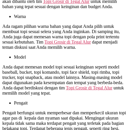
akan dibantu oleh tim
Topi Grosir di
Tegal Alur
untuk memilih
bahan yang tepat sesuai dengan keinginan dan budget Anda.
Warna
Ada ragam pilihan warna bahan yang dapat Anda pilih untuk
membuat topi sesuai selera yang Anda inginkan. Di samping itu,
Anda juga dapat memesan warna topi dengan pola print tertentu
sesuai kebutuhan. Tim
Topi Grosir di
Tegal Alur
dapat menjadi
teman diskusi saat Anda memilih warna.
Model
Anda dapat memesan model topi sesuai keinginan seperti model
baseball, bucket, topi komando, topi face shield, topi rimba, topi
trucker, topi snapback, atau model lainnya. Masing-masing model
dapat digunakan pada kesempatan dan tempat yang berbeda-beda.
Anda dapat berdiskusi dengan tim
Topi Grosir di
Tegal Alur
untuk
memilih model yang tepat.
Pengait
Pengait berfungsi untuk memperbesar dan memperkecil ukuran topi
agar pas di kepala dan nyaman saat dipakai. Mengingat ukuran
kepala tidak sama maka terdapat pengait yang terletak pada bagian
belakang topi. Terdapat beberapa jenis pengait, seperti ring besi,