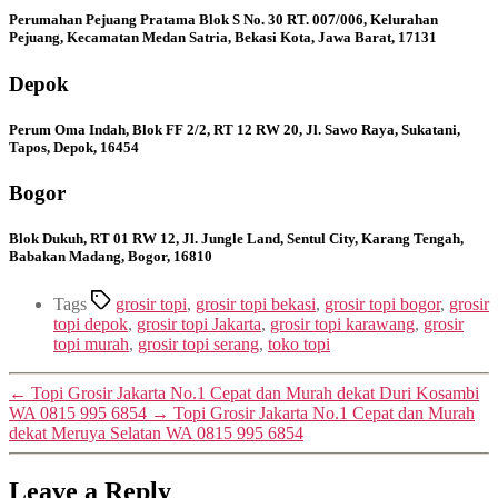
Perumahan Pejuang Pratama Blok S No. 30 RT. 007/006, Kelurahan
Pejuang, Kecamatan Medan Satria, Bekasi Kota, Jawa Barat, 17131
Depok
Perum Oma Indah, Blok FF 2/2, RT 12 RW 20, Jl. Sawo Raya, Sukatani,
Tapos, Depok, 16454
Bogor
Blok Dukuh, RT 01 RW 12, Jl. Jungle Land, Sentul City, Karang Tengah,
Babakan Madang, Bogor, 16810
Tags
grosir topi
,
grosir topi bekasi
,
grosir topi bogor
,
grosir
topi depok
,
grosir topi Jakarta
,
grosir topi karawang
,
grosir
topi murah
,
grosir topi serang
,
toko topi
←
Topi Grosir Jakarta No.1 Cepat dan Murah dekat Duri Kosambi
WA 0815 995 6854
→
Topi Grosir Jakarta No.1 Cepat dan Murah
dekat Meruya Selatan WA 0815 995 6854
Leave a Reply