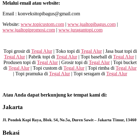
Melalui email atau website:
Email : konveksitopibagus@gmail.com
Website:
www.topicustom.com
|
www.jualtopibagus.com
|
www.jualtopipromosi.com
|
www.juragantopi.com
Topi grosir di
Tegal Alur
| Toko topi di
Tegal Alur
| Jasa buat topi di
Tegal Alur
| Pabrik topi di
Tegal Alur
| Topi baseball di
Tegal Alur
|
Produsen topi di
Tegal Alur
| Grosir topi di
Tegal Alur
| Topi bucket
di
Tegal Alur
| Topi custom di
Tegal Alur
| Topi rimba di
Tegal Alur
| Topi pramuka di
Tegal Alur
| Topi seragam di
Tegal Alur
Atau Anda dapat berkunjung ke tempat kami di:
Jakarta
Jl. Pondok Kopi Raya, Blok. S4, No.5a, Duren Sawit – Jakarta Timur, 13460
Bekasi