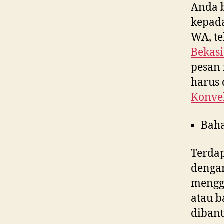
Anda 
kepad
WA, te
Bekasi
pesan 
harus 
Konvek
Bah
Terdap
denga
menggu
atau b
dibant