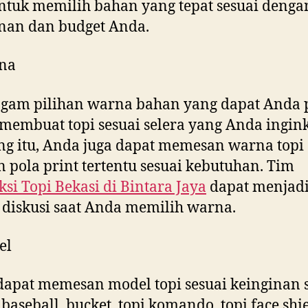
tuk memilih bahan yang tepat sesuai denga
nan dan budget Anda.
na
gam pilihan warna bahan yang dapat Anda p
membuat topi sesuai selera yang Anda ingink
g itu, Anda juga dapat memesan warna topi
 pola print tertentu sesuai kebutuhan. Tim
si Topi Bekasi di
Bintara Jaya
dapat menjad
diskusi saat Anda memilih warna.
el
apat memesan model topi sesuai keinginan s
baseball, bucket, topi komando, topi face shie