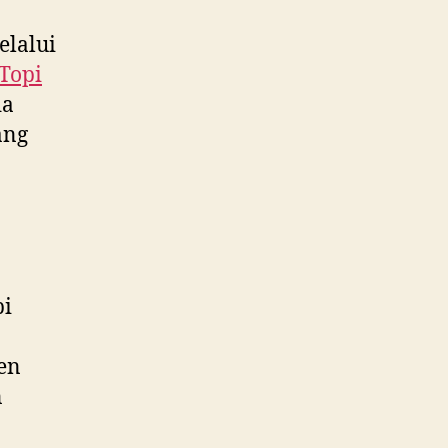
lalui
Topi
da
ang
pi
ken
n