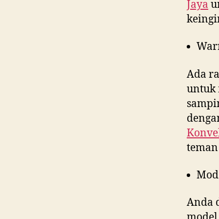
Jaya
un
keingi
War
Ada ra
untuk 
sampin
dengan
Konvek
teman 
Mod
Anda d
model 