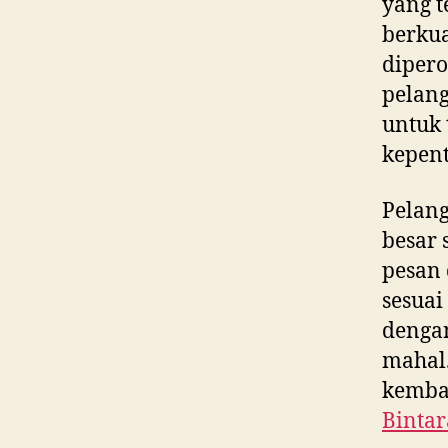
yang t
berkua
dipero
pelan
untuk 
kepent
Pelan
besar 
pesan
sesuai
dengan
mahal.
kembal
Bintar