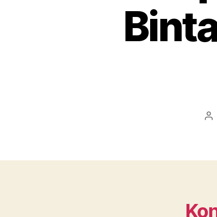
Bint
Po
au
Kon