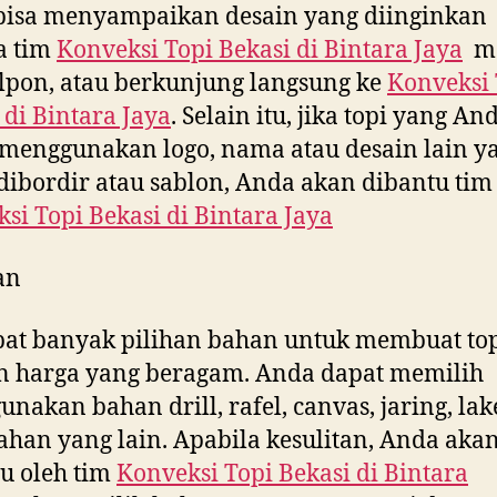
bisa menyampaikan desain yang diinginkan
a tim
Konveksi Topi Bekasi di
Bintara Jaya
me
lpon, atau berkunjung langsung ke
Konveksi 
 di
Bintara Jaya
. Selain itu, jika topi yang An
menggunakan logo, nama atau desain lain y
dibordir atau sablon, Anda akan dibantu tim
si Topi Bekasi di
Bintara Jaya
an
at banyak pilihan bahan untuk membuat to
n harga yang beragam. Anda dapat memilih
nakan bahan drill, rafel, canvas, jaring, la
ahan yang lain. Apabila kesulitan, Anda aka
u oleh tim
Konveksi Topi Bekasi di
Bintara