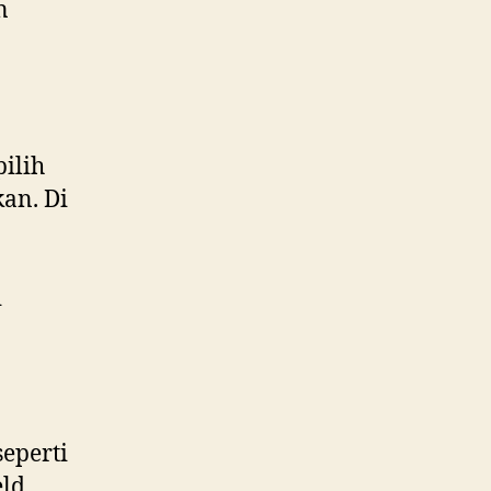
n
ilih
an. Di
i
eperti
ld,