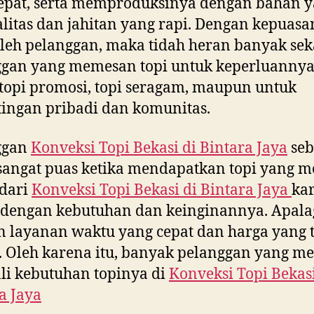
epat, serta memproduksinya dengan bahan 
litas dan jahitan yang rapi. Dengan kepuasa
leh pelanggan, maka tidah heran banyak sek
ggan yang memesan topi untuk keperluannya
topi promosi, topi seragam, maupun untuk
ingan pribadi dan komunitas.
ggan
Konveksi Topi Bekasi di
Bintara Jaya
seb
sangat puas ketika mendapatkan topi yang m
 dari
Konveksi Topi Bekasi di
Bintara Jaya
ka
 dengan kebutuhan dan keinginannya. Apala
 layanan waktu yang cepat dan harga yang 
 Oleh karena itu, banyak pelanggan yang 
i kebutuhan topinya di
Konveksi Topi Bekasi
a Jaya