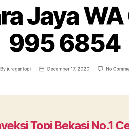
ara Jaya WA
995 6854
By
juragantopi
December 17, 2020
No Comme
st
Post
thor
date
veksi Topi Bekasi No.1 C