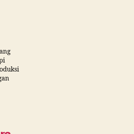
yang
pi
roduksi
gan