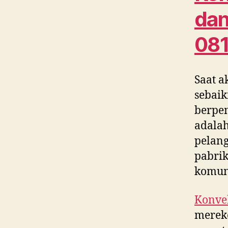
dan
08
Saat a
sebaik
berpe
adalah
pelang
pabrik
komun
Konvek
merek