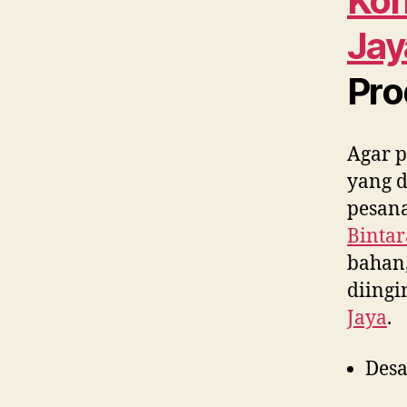
Kon
Jay
Pro
Agar p
yang 
pesana
Bintar
bahan,
diing
Jaya
.
Desa