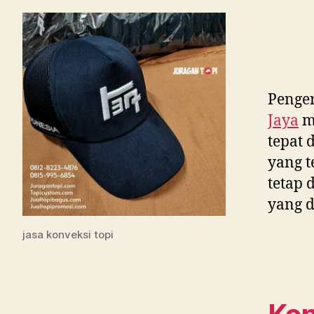
Penger
Jaya
m
tepat 
yang t
tetap 
yang d
jasa konveksi topi