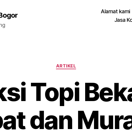
Alamat kami
 Bogor
Jasa K
ang
Categories
ARTIKEL
si Topi Beka
at dan Mura