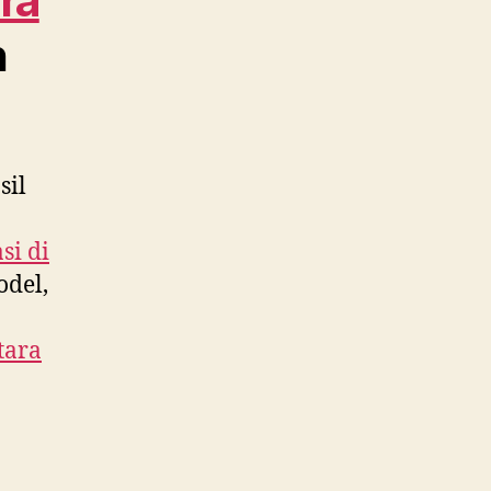
ra
n
sil
si di
odel,
tara