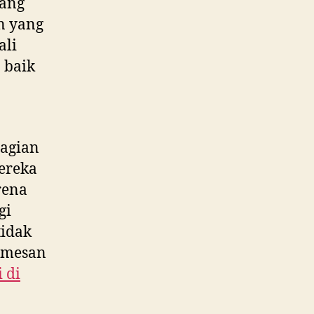
yang
n yang
ali
 baik
agian
ereka
rena
gi
tidak
memesan
 di