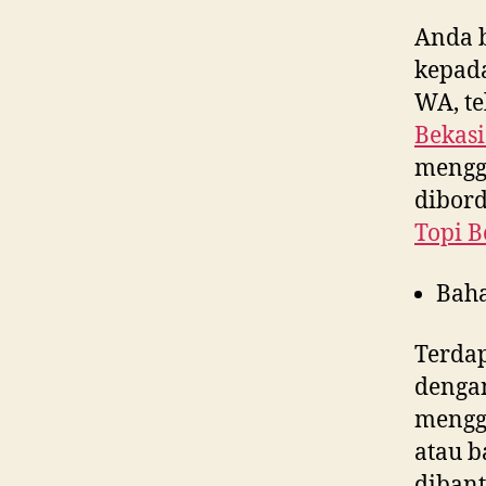
Anda 
kepad
WA, te
Bekasi
menggu
dibord
Topi B
Bah
Terdap
denga
menggu
atau b
dibant