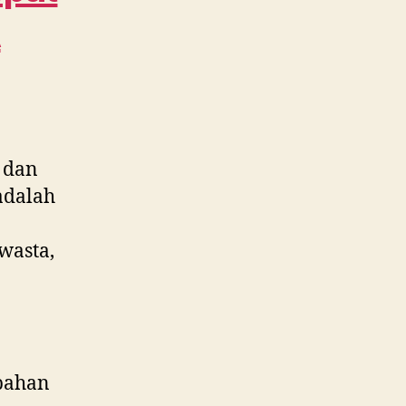
Jakasetia
A
WA
0815
995
6854
 dan
dalah
wasta,
bahan