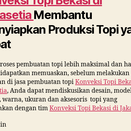
veksi Topi Bekasi di
asetia
Membantu
yiapkan Produksi Topi y
at
roses pembuatan topi lebih maksimal dan ha
didapatkan memuaskan, sebelum melakukan
n di jasa pembuatan topi
Konveksi Topi Beka
tia
, Anda dapat mendiskusikan desain, model
 warna, ukuran dan aksesoris topi yang
inkan dengan tim
Konveksi Topi Bekasi di
Jak
in