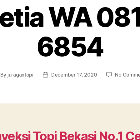
etia WA 08
6854
By
juragantopi
December 17, 2020
No Comme
st
Post
thor
date
veksi Topi Bekasi No.1 C