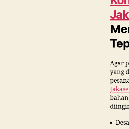
Kon
Jak
Men
Tep
Agar p
yang 
pesana
Jakase
bahan,
diing
Desa