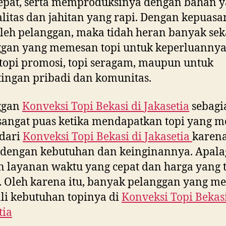
epat, serta memproduksinya dengan bahan 
litas dan jahitan yang rapi. Dengan kepuasa
leh pelanggan, maka tidah heran banyak sek
ggan yang memesan topi untuk keperluannya
topi promosi, topi seragam, maupun untuk
ingan pribadi dan komunitas.
ggan
Konveksi Topi Bekasi di
Jakasetia
sebagi
sangat puas ketika mendapatkan topi yang m
 dari
Konveksi Topi Bekasi di
Jakasetia
karen
 dengan kebutuhan dan keinginannya. Apala
 layanan waktu yang cepat dan harga yang 
 Oleh karena itu, banyak pelanggan yang 
i kebutuhan topinya di
Konveksi Topi Bekasi
tia