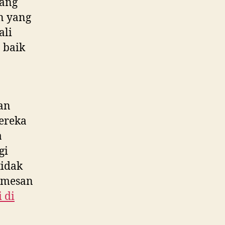
yang
n yang
ali
 baik
an
ereka
a
gi
tidak
memesan
 di