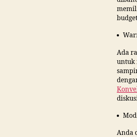
memili
budget
War
Ada ra
untuk 
sampin
dengan
Konvek
diskus
Mod
Anda d