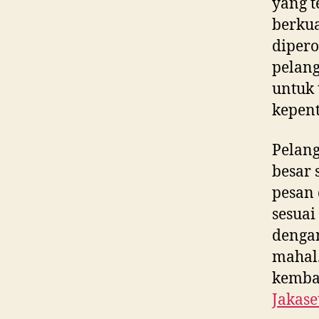
yang t
berkua
dipero
pelan
untuk 
kepent
Pelan
besar 
pesan
sesuai
dengan
mahal.
kembal
Jakase