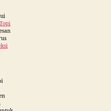
ui
Topi
pesan
rus
ksi
pi
ken
n
untuk