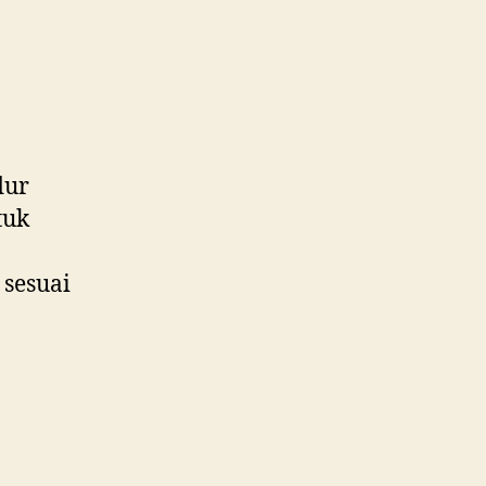
dur
tuk
 sesuai