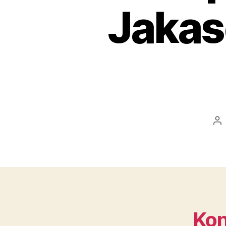
Jakas
Po
au
Kon