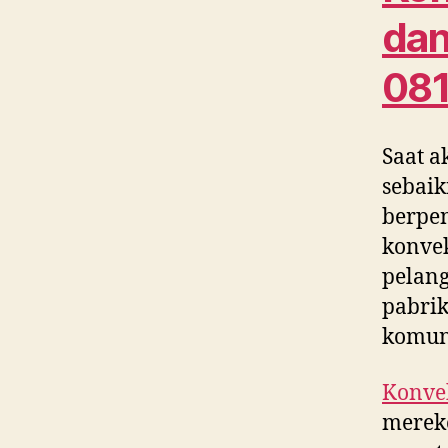
dan
08
Saat a
sebaik
berpe
konvek
pelang
pabrik
komun
Konvek
merek