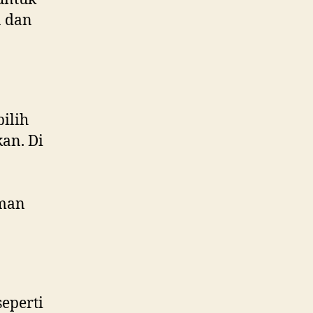
n dan
ilih
an. Di
eman
eperti