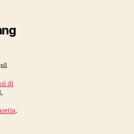
ang
sil
si di
,
asetia
.