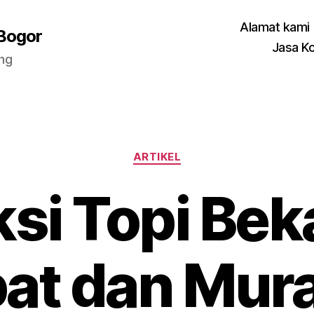
Alamat kami
 Bogor
Jasa K
ang
Categories
ARTIKEL
si Topi Beka
at dan Mura