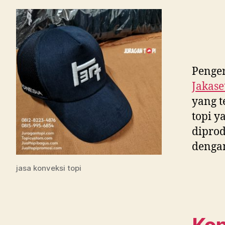
Penger
Jakase
yang t
topi y
diprod
dengan
jasa konveksi topi