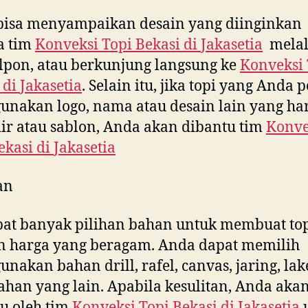
bisa menyampaikan desain yang diinginkan
a tim
Konveksi Topi Bekasi di
Jakasetia
melal
lpon, atau berkunjung langsung ke
Konveksi 
 di
Jakasetia
. Selain itu, jika topi yang Anda 
nakan logo, nama atau desain lain yang ha
ir atau sablon, Anda akan dibantu tim
Konve
ekasi di
Jakasetia
an
at banyak pilihan bahan untuk membuat to
n harga yang beragam. Anda dapat memilih
nakan bahan drill, rafel, canvas, jaring, la
ahan yang lain. Apabila kesulitan, Anda aka
u oleh tim
Konveksi Topi Bekasi di
Jakasetia