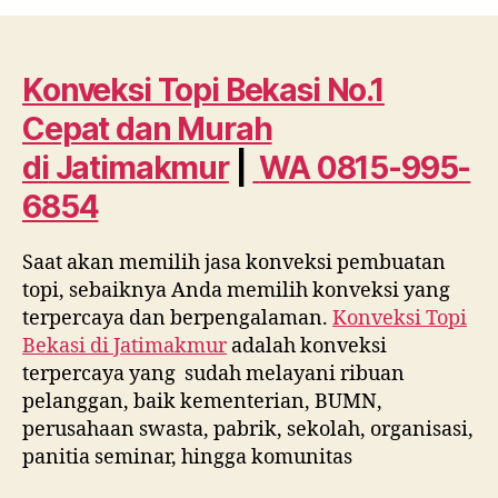
Topi
Bekasi
No.1
Cepat
Konveksi Topi Bekasi No.1
dan
Cepat dan Murah
Murah
di
di
Jatimakmur
|
WA 0815-995-
Jatimakmur
6854
WA
0815
995
Saat akan memilih jasa konveksi pembuatan
6854
topi, sebaiknya Anda memilih konveksi yang
terpercaya dan berpengalaman.
Konveksi Topi
Bekasi di
Jatimakmur
adalah konveksi
terpercaya yang sudah melayani ribuan
pelanggan, baik kementerian, BUMN,
perusahaan swasta, pabrik, sekolah, organisasi,
panitia seminar, hingga komunitas