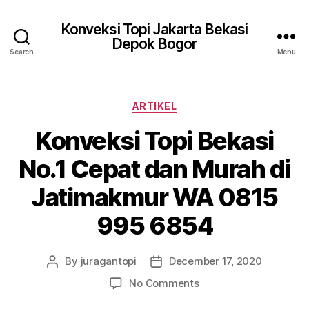
Konveksi Topi Jakarta Bekasi
Depok Bogor
Search
Menu
Categories
ARTIKEL
Konveksi Topi Bekasi
No.1 Cepat dan Murah di
Jatimakmur WA 0815
995 6854
By
juragantopi
December 17, 2020
Post
Post
author
date
on
No Comments
Konveksi