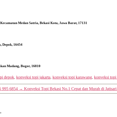
 Kecamatan Medan Satria, Bekasi Kota, Jawa Barat, 17131
s, Depok, 16454
bakan Madang, Bogor, 16810
opi depok
,
konveksi topi jakarta
,
konveksi topi karawang
,
konveksi top
5 995 6854
→
Konveksi Topi Bekasi No.1 Cepat dan Murah di Jatisa
*