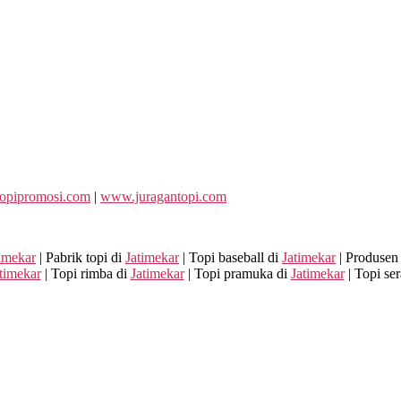
opipromosi.com
|
www.juragantopi.com
imekar
| Pabrik topi di
Jatimekar
| Topi baseball di
Jatimekar
| Produsen 
timekar
| Topi rimba di
Jatimekar
| Topi pramuka di
Jatimekar
| Topi se