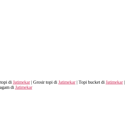
topi di
Jatimekar
| Grosir topi di
Jatimekar
| Topi bucket di
Jatimekar
|
ragam di
Jatimekar