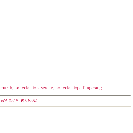
i murah
,
konveksi topi serang
,
konveksi topi Tangerang
ri WA 0815 995 6854