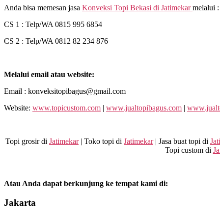
Anda bisa memesan jasa
Konveksi Topi Bekasi di
Jatimekar
melalui :
CS 1 : Telp/WA 0815 995 6854
CS 2 : Telp/WA 0812 82 234 876
Melalui email atau website:
Email : konveksitopibagus@gmail.com
Website:
www.topicustom.com
|
www.jualtopibagus.com
|
www.jualt
Topi grosir di
Jatimekar
| Toko topi di
Jatimekar
| Jasa buat topi di
Jat
Topi custom di
Ja
Atau Anda dapat berkunjung ke tempat kami di:
Jakarta