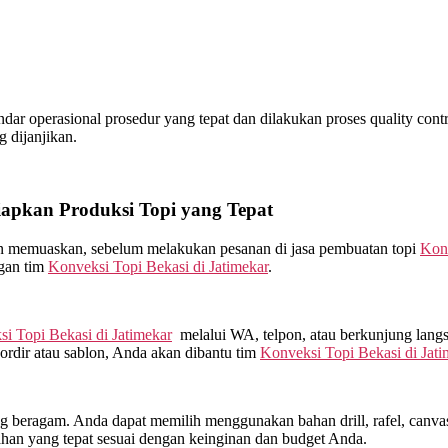
r operasional prosedur yang tepat dan dilakukan proses quality control
 dijanjikan.
pkan Produksi Topi yang Tepat
kan memuaskan, sebelum melakukan pesanan di jasa pembuatan topi
Konv
ngan tim
Konveksi Topi Bekasi di
Jatimekar
.
i Topi Bekasi di
Jatimekar
melalui WA, telpon, atau berkunjung lang
rdir atau sablon, Anda akan dibantu tim
Konveksi Topi Bekasi di
Jati
beragam. Anda dapat memilih menggunakan bahan drill, rafel, canvas, 
han yang tepat sesuai dengan keinginan dan budget Anda.