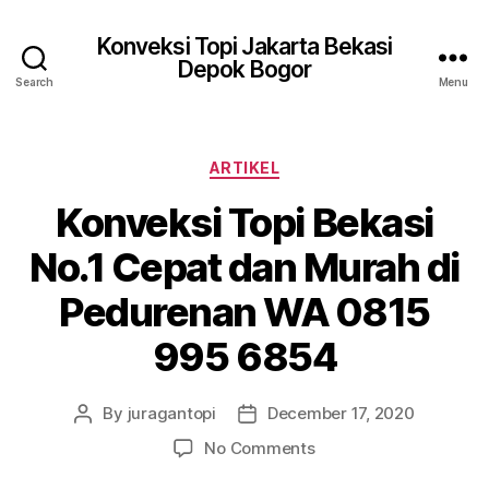
Konveksi Topi Jakarta Bekasi
Depok Bogor
Search
Menu
Categories
ARTIKEL
Konveksi Topi Bekasi
No.1 Cepat dan Murah di
Pedurenan WA 0815
995 6854
By
juragantopi
December 17, 2020
Post
Post
author
date
on
No Comments
Konveksi