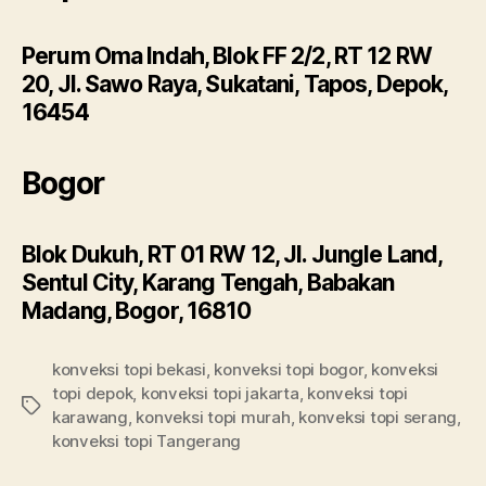
Perum Oma Indah, Blok FF 2/2, RT 12 RW
20, Jl. Sawo Raya, Sukatani, Tapos, Depok,
16454
Bogor
Blok Dukuh, RT 01 RW 12, Jl. Jungle Land,
Sentul City, Karang Tengah, Babakan
Madang, Bogor, 16810
konveksi topi bekasi
,
konveksi topi bogor
,
konveksi
topi depok
,
konveksi topi jakarta
,
konveksi topi
Tags
karawang
,
konveksi topi murah
,
konveksi topi serang
,
konveksi topi Tangerang