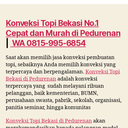
Topi
Bekasi
No.1
Cepat
Konveksi Topi Bekasi No.1
dan
Cepat dan Murah di
Pedurenan
Murah
di
|
WA 0815-995-6854
Pedurenan
WA
Saat akan memilih jasa konveksi pembuatan
0815
topi, sebaiknya Anda memilih konveksi yang
995
6854
terpercaya dan berpengalaman.
Konveksi Topi
Bekasi di
Pedurenan
adalah konveksi
terpercaya yang sudah melayani ribuan
pelanggan, baik kementerian, BUMN,
perusahaan swasta, pabrik, sekolah, organisasi,
panitia seminar, hingga komunitas
Konveksi Topi Bekasi di
Pedurenan
akan