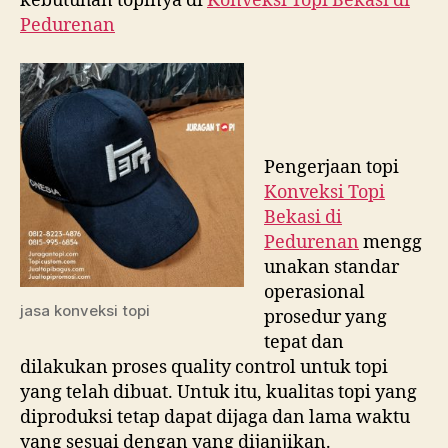
kebutuhan topinya di
Konveksi Topi Bekasi di
Pedurenan
Pengerjaan topi
Konveksi Topi
Bekasi di
Pedurenan
mengg
unakan standar
operasional
jasa konveksi topi
prosedur yang
tepat dan
dilakukan proses quality control untuk topi
yang telah dibuat. Untuk itu, kualitas topi yang
diproduksi tetap dapat dijaga dan lama waktu
yang sesuai dengan yang dijanjikan.