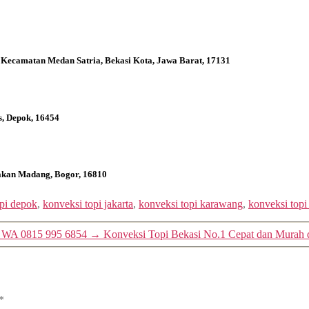
 Kecamatan Medan Satria, Bekasi Kota, Jawa Barat, 17131
s, Depok, 16454
bakan Madang, Bogor, 16810
opi depok
,
konveksi topi jakarta
,
konveksi topi karawang
,
konveksi top
g WA 0815 995 6854
→
Konveksi Topi Bekasi No.1 Cepat dan Murah
*