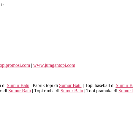
i :
opipromosi.com
|
www.juragantopi.com
i di
Sumur Batu
| Pabrik topi di
Sumur Batu
| Topi baseball di
Sumur B
om di
Sumur Batu
| Topi rimba di
Sumur Batu
| Topi pramuka di
Sumur 