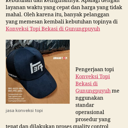
kebutuhan dan keinginannya. Apalagi dengan
layanan waktu yang cepat dan harga yang tidak
mahal. Oleh karena itu, banyak pelanggan
yang memesan kembali kebutuhan topinya di
Konveksi Topi Bekasi di
Gunungpuyuh
Pengerjaan topi
Konveksi Topi
Bekasi di
Gunungpuyuh
me
nggunakan
standar
jasa konveksi topi
operasional
prosedur yang
tepat dan dilakukan proses quality control