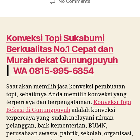
on
No Comments
Konveksi
Topi
Sukabumi
Berkualitas
No.1
Konveksi Topi Sukabumi
Cepat
Berkualitas No.1 Cepat dan
dan
Murah
Murah dekat
Gunungpuyuh
dekat
|
WA 0815-995-6854
Gunungpuyuh
WA
0815
Saat akan memilih jasa konveksi pembuatan
995
topi, sebaiknya Anda memilih konveksi yang
6854
terpercaya dan berpengalaman.
Konveksi Topi
Bekasi di
Gunungpuyuh
adalah konveksi
terpercaya yang sudah melayani ribuan
pelanggan, baik kementerian, BUMN,
perusahaan swasta, pabrik, sekolah, organisasi,