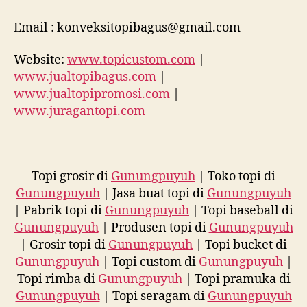
Email : konveksitopibagus@gmail.com
Website:
www.topicustom.com
|
www.jualtopibagus.com
|
www.jualtopipromosi.com
|
www.juragantopi.com
Topi grosir di
Gunungpuyuh
| Toko topi di
Gunungpuyuh
| Jasa buat topi di
Gunungpuyuh
| Pabrik topi di
Gunungpuyuh
| Topi baseball di
Gunungpuyuh
| Produsen topi di
Gunungpuyuh
| Grosir topi di
Gunungpuyuh
| Topi bucket di
Gunungpuyuh
| Topi custom di
Gunungpuyuh
|
Topi rimba di
Gunungpuyuh
| Topi pramuka di
Gunungpuyuh
| Topi seragam di
Gunungpuyuh