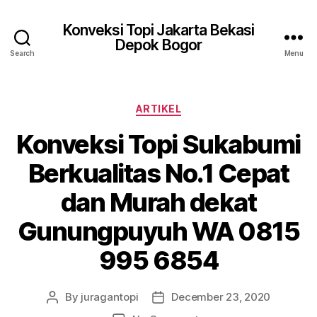
Konveksi Topi Jakarta Bekasi
Depok Bogor
Search
Menu
Categories
ARTIKEL
Konveksi Topi Sukabumi
Berkualitas No.1 Cepat
dan Murah dekat
Gunungpuyuh WA 0815
995 6854
By
juragantopi
December 23, 2020
Post
Post
author
date