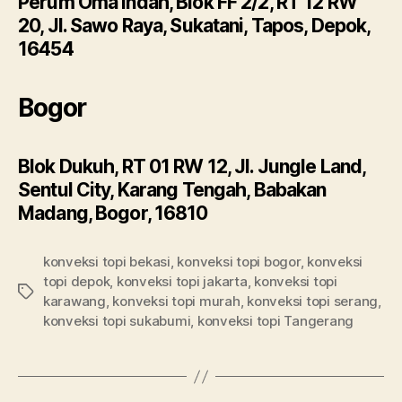
Perum Oma Indah, Blok FF 2/2, RT 12 RW
20, Jl. Sawo Raya, Sukatani, Tapos, Depok,
16454
Bogor
Blok Dukuh, RT 01 RW 12, Jl. Jungle Land,
Sentul City, Karang Tengah, Babakan
Madang, Bogor, 16810
konveksi topi bekasi
,
konveksi topi bogor
,
konveksi
topi depok
,
konveksi topi jakarta
,
konveksi topi
Tags
karawang
,
konveksi topi murah
,
konveksi topi serang
,
konveksi topi sukabumi
,
konveksi topi Tangerang