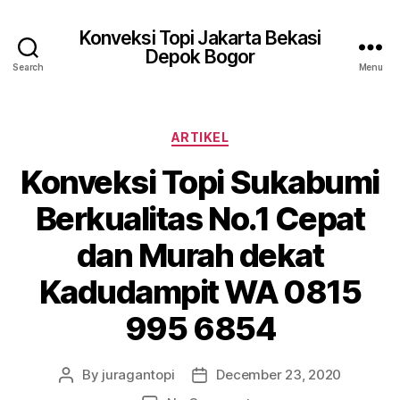
Konveksi Topi Jakarta Bekasi
Depok Bogor
Search
Menu
Categories
ARTIKEL
Konveksi Topi Sukabumi
Berkualitas No.1 Cepat
dan Murah dekat
Kadudampit WA 0815
995 6854
By
juragantopi
December 23, 2020
Post
Post
author
date