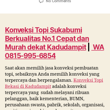
on
No Comments
Konveksi
Topi
Sukabumi
Berkualitas
No.1
Konveksi Topi Sukabumi
Cepat
Berkualitas No.1 Cepat dan
dan
Murah
Murah dekat
Kadudampit
|
WA
dekat
0815-995-6854
Kadudampit
WA
0815
Saat akan memilih jasa konveksi pembuatan
995
topi, sebaiknya Anda memilih konveksi yang
6854
terpercaya dan berpengalaman.
Konveksi Topi
Bekasi di
Kadudampit
adalah konveksi
terpercaya yang sudah melayani ribuan
pelanggan, baik kementerian, BUMN,
perusahaan swasta, pabrik, sekolah, organisasi,