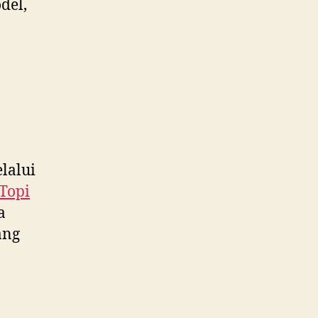
del,
lalui
Topi
a
ang