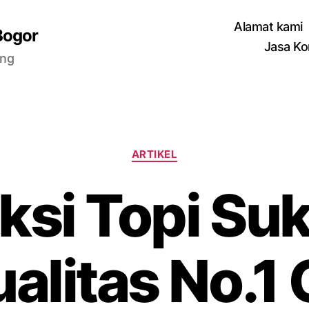
Alamat kami
Bogor
Jasa Ko
ang
Categories
ARTIKEL
ksi Topi Su
alitas No.1