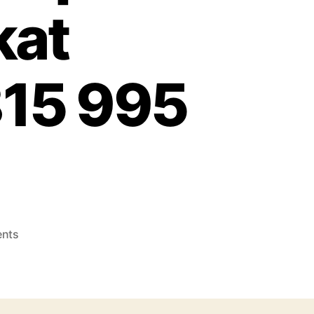
kat
15 995
on
nts
Konveksi
Topi
Sukabumi
Berkualitas