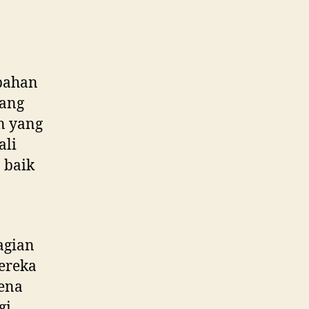
bahan
yang
n yang
ali
 baik
agian
ereka
ena
gi