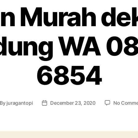
n Murah de
ndung WA 08
6854
By
juragantopi
December 23, 2020
No Comme
st
Post
thor
date