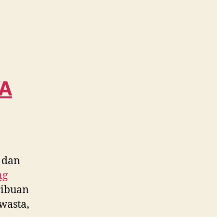
No.1
Cepat
dan
Murah
dekat
Nyalindung
WA
A
0815
995
6854
 dan
ng
ribuan
wasta,