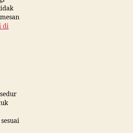
tidak
memesan
 di
sedur
tuk
 sesuai