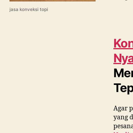
jasa konveksi topi
Kon
Nya
Men
Tep
Agar p
yang 
pesana