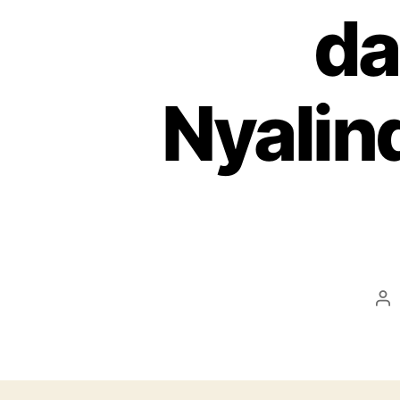
da
Nyali
Po
au