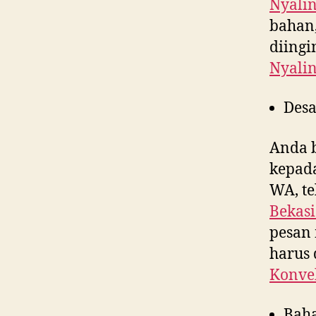
Nyali
bahan,
diing
Nyali
Desa
Anda 
kepad
WA, te
Bekasi
pesan 
harus 
Konvek
Bah