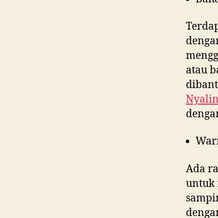
Terdap
denga
menggu
atau b
dibant
Nyali
dengan
War
Ada ra
untuk 
sampin
dengan