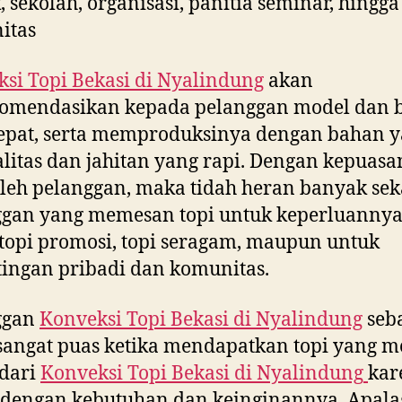
, sekolah, organisasi, panitia seminar, hingga
itas
si Topi Bekasi di
Nyalindung
akan
omendasikan kepada pelanggan model dan 
epat, serta memproduksinya dengan bahan 
litas dan jahitan yang rapi. Dengan kepuasa
leh pelanggan, maka tidah heran banyak sek
ggan yang memesan topi untuk keperluannya
topi promosi, topi seragam, maupun untuk
ingan pribadi dan komunitas.
ggan
Konveksi Topi Bekasi di
Nyalindung
seb
sangat puas ketika mendapatkan topi yang m
 dari
Konveksi Topi Bekasi di
Nyalindung
kar
 dengan kebutuhan dan keinginannya. Apala