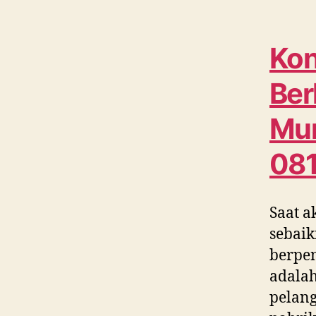
Kon
Ber
Mur
08
Saat a
sebaik
berpe
adalah
pelang