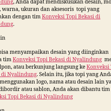
ndung
, Anda dapat mendiskusikan desain, mo
 warna, ukuran dan aksesoris topi yang
inkan dengan tim
Konveksi Topi Bekasi di
ndung
.
in
bisa menyampaikan desain yang diinginkan
a tim
Konveksi Topi Bekasi di
Nyalindung
me
lpon, atau berkunjung langsung ke
Konveksi 
 di
Nyalindung
. Selain itu, jika topi yang And
menggunakan logo, nama atau desain lain y
dibordir atau sablon, Anda akan dibantu tim
si Topi Bekasi di
Nyalindung
an