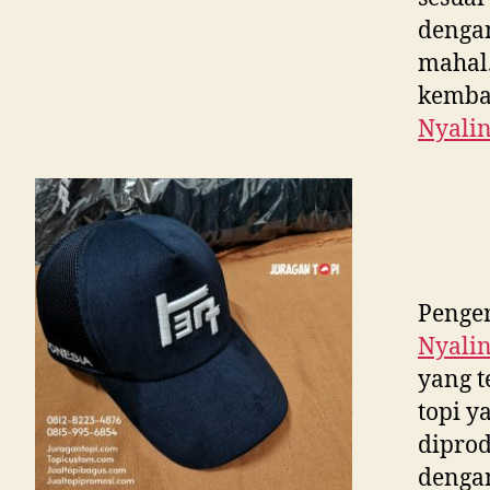
dengan
mahal.
kembal
Nyali
Penger
Nyali
yang t
topi y
diprod
dengan