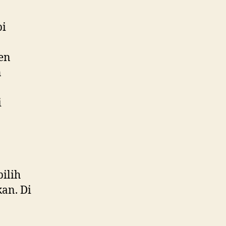
pi
ken
n
i
ilih
an. Di