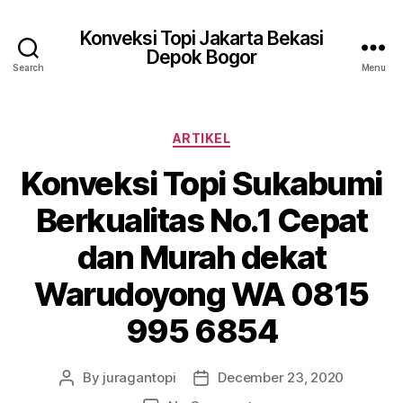
Konveksi Topi Jakarta Bekasi
Depok Bogor
Search
Menu
Categories
ARTIKEL
Konveksi Topi Sukabumi
Berkualitas No.1 Cepat
dan Murah dekat
Warudoyong WA 0815
995 6854
By
juragantopi
December 23, 2020
Post
Post
author
date