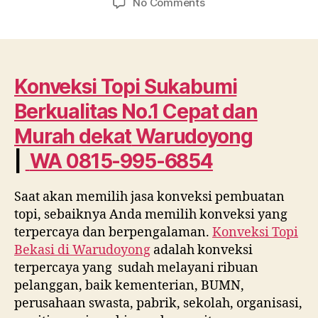
on
No Comments
Konveksi
Topi
Sukabumi
Berkualitas
No.1
Konveksi Topi Sukabumi
Cepat
Berkualitas No.1 Cepat dan
dan
Murah
Murah dekat
Warudoyong
dekat
|
WA 0815-995-6854
Warudoyong
WA
0815
Saat akan memilih jasa konveksi pembuatan
995
topi, sebaiknya Anda memilih konveksi yang
6854
terpercaya dan berpengalaman.
Konveksi Topi
Bekasi di
Warudoyong
adalah konveksi
terpercaya yang sudah melayani ribuan
pelanggan, baik kementerian, BUMN,
perusahaan swasta, pabrik, sekolah, organisasi,