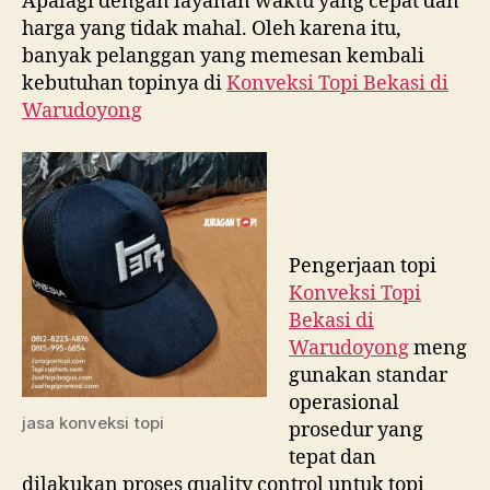
Apalagi dengan layanan waktu yang cepat dan
harga yang tidak mahal. Oleh karena itu,
banyak pelanggan yang memesan kembali
kebutuhan topinya di
Konveksi Topi Bekasi di
Warudoyong
Pengerjaan topi
Konveksi Topi
Bekasi di
Warudoyong
meng
gunakan standar
operasional
jasa konveksi topi
prosedur yang
tepat dan
dilakukan proses quality control untuk topi