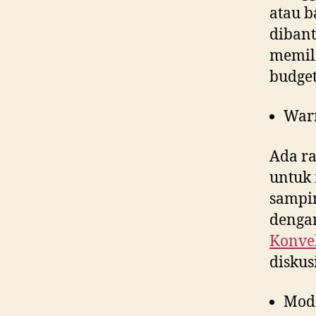
atau b
dibant
memili
budget
War
Ada ra
untuk 
sampin
dengan
Konvek
diskus
Mod