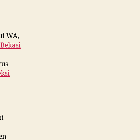
ui WA,
 Bekasi
rus
ksi
pi
ken