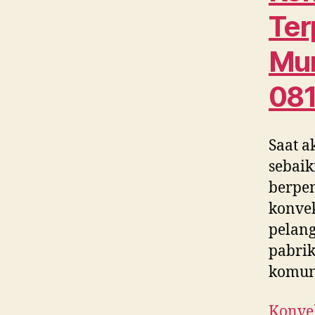
Ter
Mur
08
Saat a
sebaik
berpe
konvek
pelang
pabrik
komun
Konvek