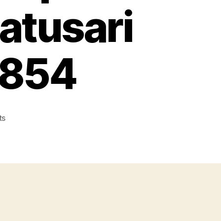
atusari
6854
on
ts
Konveksi
Topi
Tangerang
Terpercaya
No.1
Cepat
dan
Murah