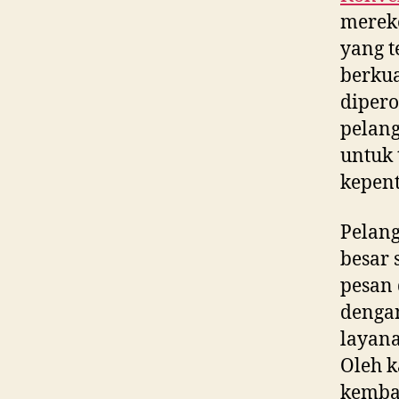
merek
yang t
berkua
dipero
pelan
untuk 
kepent
Pelan
besar 
pesan
denga
layana
Oleh k
kembal