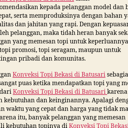
omendasikan kepada pelanggan model dan 
epat, serta memproduksinya dengan bahan 
litas dan jahitan yang rapi. Dengan kepuasa
leh pelanggan, maka tidah heran banyak sek
ggan yang memesan topi untuk keperluannya
topi promosi, topi seragam, maupun untuk
ingan pribadi dan komunitas.
ggan
Konveksi Topi Bekasi di
Batusari
sebagi
sangat puas ketika mendapatkan topi yang m
 dari
Konveksi Topi Bekasi di
Batusari
karena
n kebutuhan dan keinginannya. Apalagi den
n waktu yang cepat dan harga yang tidak ma
arena itu, banyak pelanggan yang memesan
i kebutuhan topinya di
Konveksi Topi Bekasi