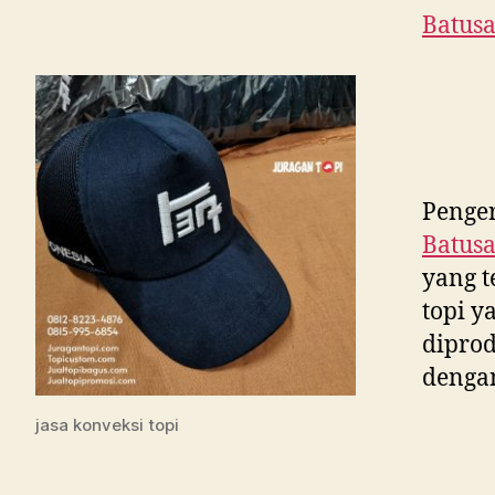
Batusa
Penger
Batusa
yang t
topi y
diprod
dengan
jasa konveksi topi