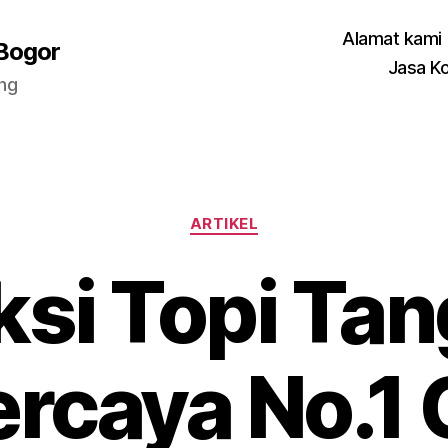
Alamat kami
 Bogor
Jasa K
ang
Categories
ARTIKEL
si Topi Ta
rcaya No.1