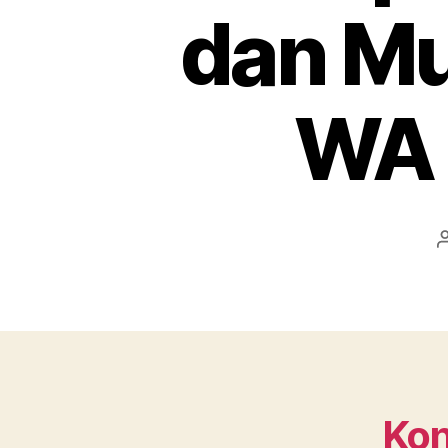
dan Mu
WA 
Kon