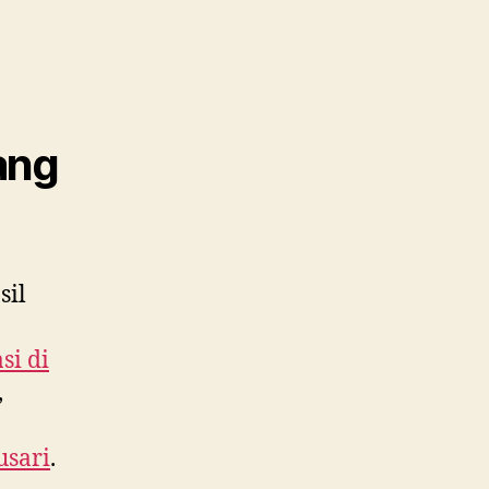
ang
sil
si di
,
usari
.