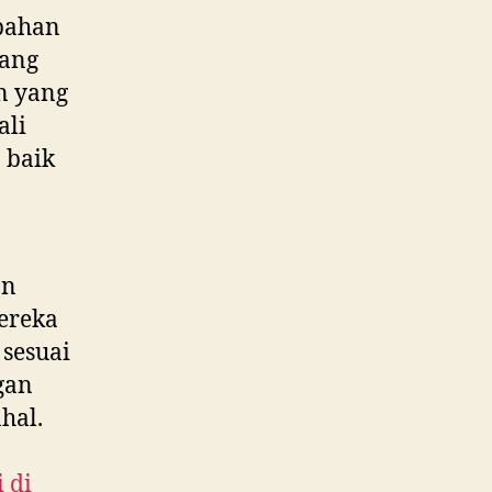
bahan
yang
n yang
ali
 baik
an
ereka
 sesuai
gan
hal.
 di