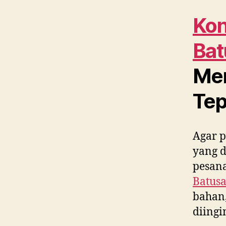
Kon
Bat
Men
Tep
Agar p
yang 
pesana
Batusa
bahan,
diing