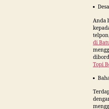
Desa
Anda 
kepad
telpon
di
Bat
menggu
dibord
Topi B
Bah
Terdap
denga
menggu