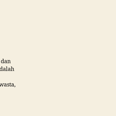
dekat
Batusari
WA
0815
995
6854
 dan
dalah
wasta,