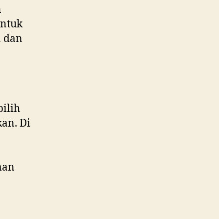
n
ntuk
n dan
ilih
an. Di
man