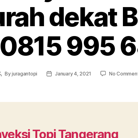
rah dekat B
0815 995 
By
juragantopi
January 4, 2021
No Commen
Post
Post
author
date
veksi Topi Tangerang