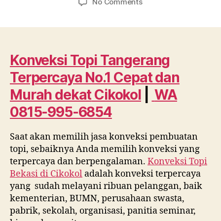
on
No Comments
Konveksi
Topi
Tangerang
Terpercaya
No.1
Konveksi Topi Tangerang
Cepat
Terpercaya No.1 Cepat dan
dan
Murah
Murah dekat
Cikokol
|
WA
dekat
0815-995-6854
Cikokol
WA
0815
Saat akan memilih jasa konveksi pembuatan
995
topi, sebaiknya Anda memilih konveksi yang
6854
terpercaya dan berpengalaman.
Konveksi Topi
Bekasi di
Cikokol
adalah konveksi terpercaya
yang sudah melayani ribuan pelanggan, baik
kementerian, BUMN, perusahaan swasta,
pabrik, sekolah, organisasi, panitia seminar,