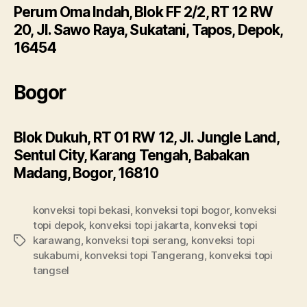
Perum Oma Indah, Blok FF 2/2, RT 12 RW
20, Jl. Sawo Raya, Sukatani, Tapos, Depok,
16454
Bogor
Blok Dukuh, RT 01 RW 12, Jl. Jungle Land,
Sentul City, Karang Tengah, Babakan
Madang, Bogor, 16810
konveksi topi bekasi
,
konveksi topi bogor
,
konveksi
topi depok
,
konveksi topi jakarta
,
konveksi topi
karawang
,
konveksi topi serang
,
konveksi topi
Tags
sukabumi
,
konveksi topi Tangerang
,
konveksi topi
tangsel