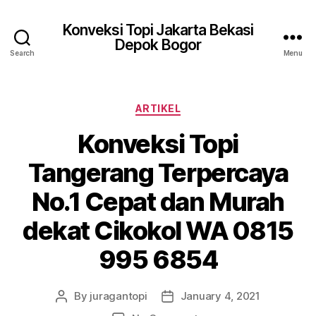
Konveksi Topi Jakarta Bekasi
Depok Bogor
Search
Menu
Categories
ARTIKEL
Konveksi Topi
Tangerang Terpercaya
No.1 Cepat dan Murah
dekat Cikokol WA 0815
995 6854
By
juragantopi
January 4, 2021
Post
Post
author
date