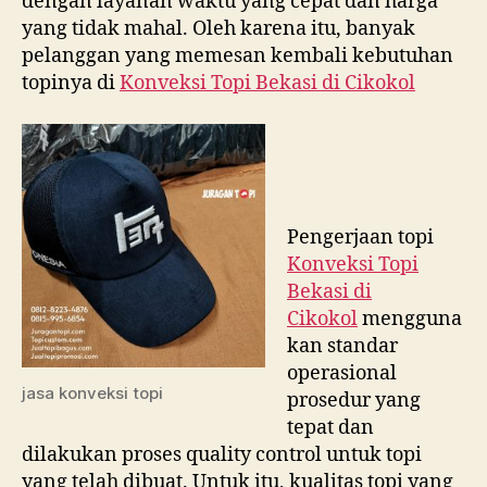
dengan layanan waktu yang cepat dan harga
yang tidak mahal. Oleh karena itu, banyak
pelanggan yang memesan kembali kebutuhan
topinya di
Konveksi Topi Bekasi di
Cikokol
Pengerjaan topi
Konveksi Topi
Bekasi di
Cikokol
mengguna
kan standar
operasional
jasa konveksi topi
prosedur yang
tepat dan
dilakukan proses quality control untuk topi
yang telah dibuat. Untuk itu, kualitas topi yang