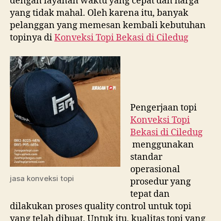
dengan layanan waktu yang cepat dan harga
yang tidak mahal. Oleh karena itu, banyak
pelanggan yang memesan kembali kebutuhan
topinya di
Konveksi Topi Bekasi di
Ciledug
Pengerjaan topi
Konveksi Topi
Bekasi di
Ciledug
menggunakan
standar
operasional
jasa konveksi topi
prosedur yang
tepat dan
dilakukan proses quality control untuk topi
yang telah dibuat. Untuk itu, kualitas topi yang