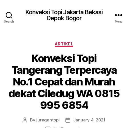
Konveksi Topi Jakarta Bekasi
Depok Bogor
Search
Menu
Categories
ARTIKEL
Konveksi Topi
Tangerang Terpercaya
No.1 Cepat dan Murah
dekat Ciledug WA 0815
995 6854
By
juragantopi
January 4, 2021
Post
Post
author
date