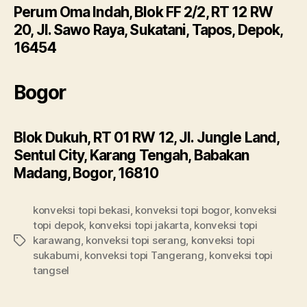
Perum Oma Indah, Blok FF 2/2, RT 12 RW
20, Jl. Sawo Raya, Sukatani, Tapos, Depok,
16454
Bogor
Blok Dukuh, RT 01 RW 12, Jl. Jungle Land,
Sentul City, Karang Tengah, Babakan
Madang, Bogor, 16810
konveksi topi bekasi
,
konveksi topi bogor
,
konveksi
topi depok
,
konveksi topi jakarta
,
konveksi topi
karawang
,
konveksi topi serang
,
konveksi topi
Tags
sukabumi
,
konveksi topi Tangerang
,
konveksi topi
tangsel