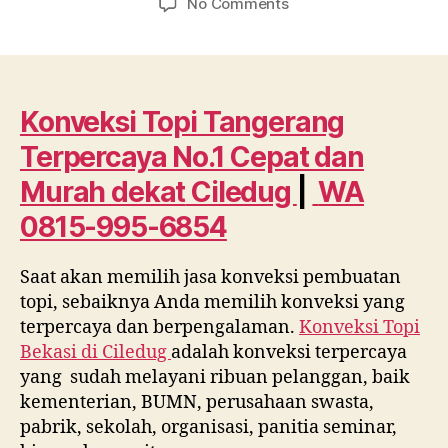
on
No Comments
Konveksi
Topi
Tangerang
Terpercaya
No.1
Konveksi Topi Tangerang
Cepat
Terpercaya No.1 Cepat dan
dan
Murah
Murah dekat
Ciledug
|
WA
dekat
0815-995-6854
Ciledug
WA
0815
Saat akan memilih jasa konveksi pembuatan
995
topi, sebaiknya Anda memilih konveksi yang
6854
terpercaya dan berpengalaman.
Konveksi Topi
Bekasi di
Ciledug
adalah konveksi terpercaya
yang sudah melayani ribuan pelanggan, baik
kementerian, BUMN, perusahaan swasta,
pabrik, sekolah, organisasi, panitia seminar,