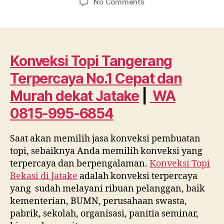
on
No Comments
Konveksi
Topi
Tangerang
Terpercaya
No.1
Konveksi Topi Tangerang
Cepat
Terpercaya No.1 Cepat dan
dan
Murah
Murah dekat
Jatake
|
WA
dekat
0815-995-6854
Jatake
WA
0815
Saat akan memilih jasa konveksi pembuatan
995
topi, sebaiknya Anda memilih konveksi yang
6854
terpercaya dan berpengalaman.
Konveksi Topi
Bekasi di
Jatake
adalah konveksi terpercaya
yang sudah melayani ribuan pelanggan, baik
kementerian, BUMN, perusahaan swasta,
pabrik, sekolah, organisasi, panitia seminar,