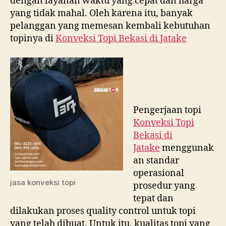
dengan layanan waktu yang cepat dan harga
yang tidak mahal. Oleh karena itu, banyak
pelanggan yang memesan kembali kebutuhan
topinya di
Konveksi Topi Bekasi di
Jatake
Pengerjaan topi
Konveksi Topi
Bekasi di
Jatake
menggunak
an standar
operasional
jasa konveksi topi
prosedur yang
tepat dan
dilakukan proses quality control untuk topi
yang telah dibuat. Untuk itu, kualitas topi yang