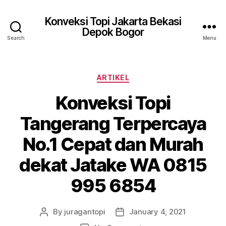
Konveksi Topi Jakarta Bekasi
Depok Bogor
Search
Menu
Categories
ARTIKEL
Konveksi Topi
Tangerang Terpercaya
No.1 Cepat dan Murah
dekat Jatake WA 0815
995 6854
By
juragantopi
January 4, 2021
Post
Post
author
date