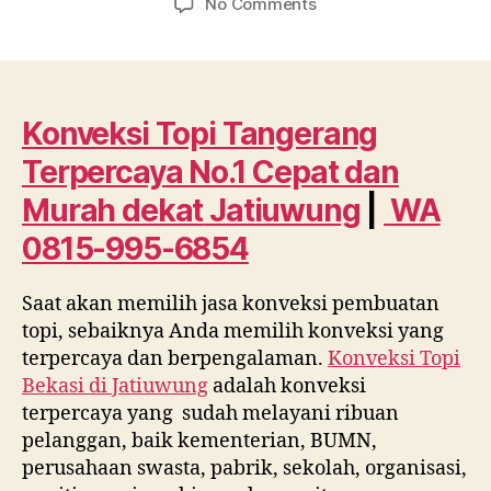
on
No Comments
Konveksi
Topi
Tangerang
Terpercaya
No.1
Konveksi Topi Tangerang
Cepat
Terpercaya No.1 Cepat dan
dan
Murah
Murah dekat
Jatiuwung
|
WA
dekat
0815-995-6854
Jatiuwung
WA
0815
Saat akan memilih jasa konveksi pembuatan
995
topi, sebaiknya Anda memilih konveksi yang
6854
terpercaya dan berpengalaman.
Konveksi Topi
Bekasi di
Jatiuwung
adalah konveksi
terpercaya yang sudah melayani ribuan
pelanggan, baik kementerian, BUMN,
perusahaan swasta, pabrik, sekolah, organisasi,