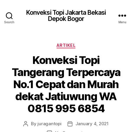
Konveksi Topi Jakarta Bekasi
Depok Bogor
Search
Menu
Categories
ARTIKEL
Konveksi Topi
Tangerang Terpercaya
No.1 Cepat dan Murah
dekat Jatiuwung WA
0815 995 6854
By
juragantopi
January 4, 2021
Post
Post
author
date