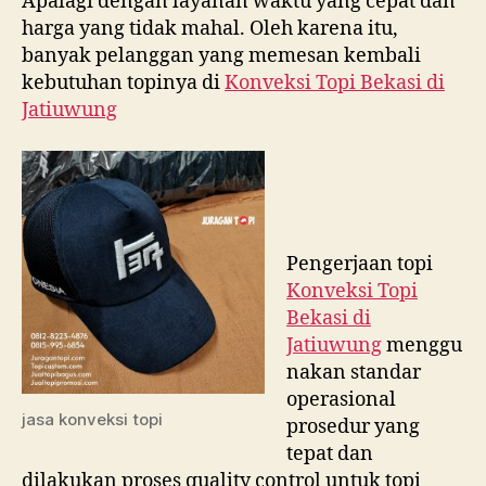
Apalagi dengan layanan waktu yang cepat dan
harga yang tidak mahal. Oleh karena itu,
banyak pelanggan yang memesan kembali
kebutuhan topinya di
Konveksi Topi Bekasi di
Jatiuwung
Pengerjaan topi
Konveksi Topi
Bekasi di
Jatiuwung
menggu
nakan standar
operasional
jasa konveksi topi
prosedur yang
tepat dan
dilakukan proses quality control untuk topi