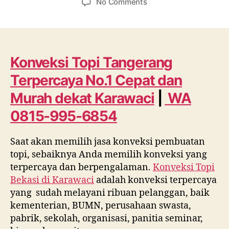
on
No Comments
Konveksi
Topi
Tangerang
Terpercaya
No.1
Konveksi Topi Tangerang
Cepat
Terpercaya No.1 Cepat dan
dan
Murah
Murah dekat
Karawaci
|
WA
dekat
0815-995-6854
Karawaci
WA
0815
Saat akan memilih jasa konveksi pembuatan
995
topi, sebaiknya Anda memilih konveksi yang
6854
terpercaya dan berpengalaman.
Konveksi Topi
Bekasi di
Karawaci
adalah konveksi terpercaya
yang sudah melayani ribuan pelanggan, baik
kementerian, BUMN, perusahaan swasta,
pabrik, sekolah, organisasi, panitia seminar,