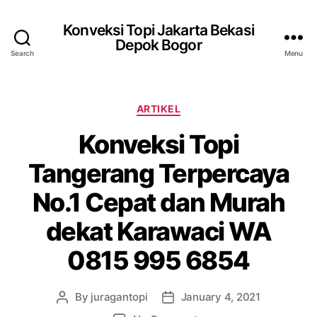
Konveksi Topi Jakarta Bekasi
Depok Bogor
Search
Menu
Categories
ARTIKEL
Konveksi Topi
Tangerang Terpercaya
No.1 Cepat dan Murah
dekat Karawaci WA
0815 995 6854
By
juragantopi
January 4, 2021
Post
Post
author
date