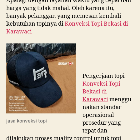
Apalagi dengan layanan waktu yang cepat dan
harga yang tidak mahal. Oleh karena itu,
banyak pelanggan yang memesan kembali
kebutuhan topinya di
Konveksi Topi Bekasi di
Karawaci
Pengerjaan topi
Konveksi Topi
Bekasi di
Karawaci
menggu
nakan standar
operasional
jasa konveksi topi
prosedur yang
tepat dan
dilakukan proses quality control untuk topi