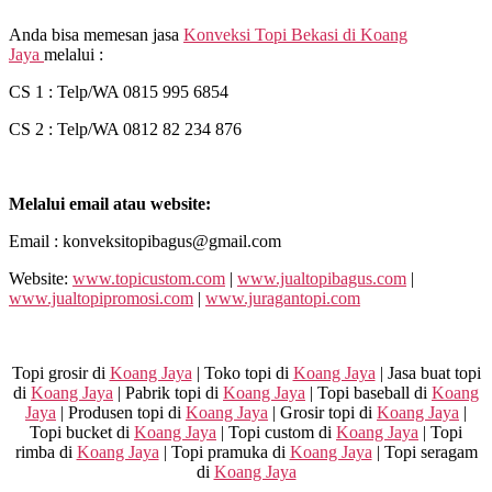
Anda bisa memesan jasa
Konveksi Topi Bekasi di
Koang
Jaya
melalui :
CS 1 : Telp/WA 0815 995 6854
CS 2 : Telp/WA 0812 82 234 876
Melalui email atau website:
Email : konveksitopibagus@gmail.com
Website:
www.topicustom.com
|
www.jualtopibagus.com
|
www.jualtopipromosi.com
|
www.juragantopi.com
Topi grosir di
Koang Jaya
| Toko topi di
Koang Jaya
| Jasa buat topi
di
Koang Jaya
| Pabrik topi di
Koang Jaya
| Topi baseball di
Koang
Jaya
| Produsen topi di
Koang Jaya
| Grosir topi di
Koang Jaya
|
Topi bucket di
Koang Jaya
| Topi custom di
Koang Jaya
| Topi
rimba di
Koang Jaya
| Topi pramuka di
Koang Jaya
| Topi seragam
di
Koang Jaya