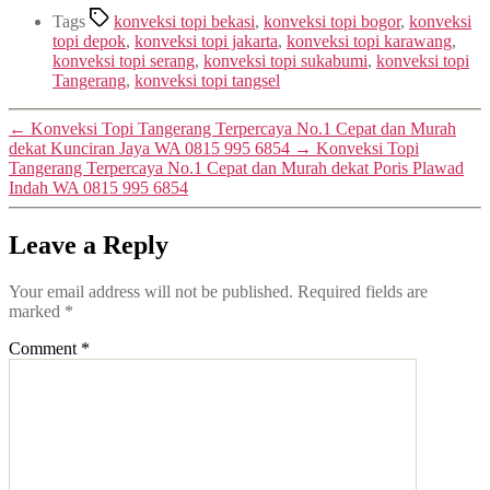
Tags
konveksi topi bekasi
,
konveksi topi bogor
,
konveksi
topi depok
,
konveksi topi jakarta
,
konveksi topi karawang
,
konveksi topi serang
,
konveksi topi sukabumi
,
konveksi topi
Tangerang
,
konveksi topi tangsel
←
Konveksi Topi Tangerang Terpercaya No.1 Cepat dan Murah
dekat Kunciran Jaya WA 0815 995 6854
→
Konveksi Topi
Tangerang Terpercaya No.1 Cepat dan Murah dekat Poris Plawad
Indah WA 0815 995 6854
Leave a Reply
Your email address will not be published.
Required fields are
marked
*
Comment
*