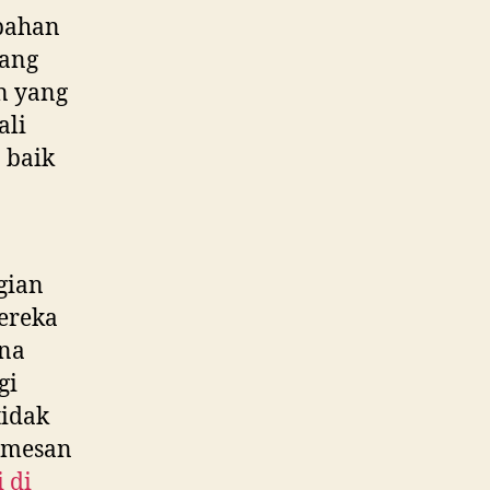
bahan
yang
n yang
ali
 baik
gian
ereka
na
gi
tidak
memesan
 di