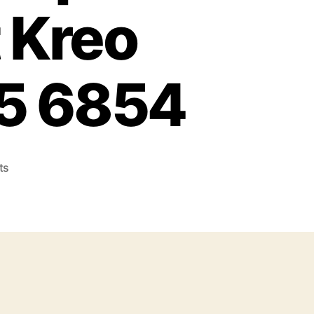
 Kreo
5 6854
on
ts
Konveksi
Topi
Tangerang
Terpercaya
No.1
Cepat
dan
Murah