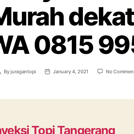
Murah dekat
 WA 0815 99
By
juragantopi
January 4, 2021
No Commen
Post
Post
author
date
veksi Topi Tangerang