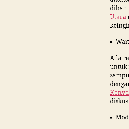
dibant
Utara
keingi
War
Ada ra
untuk 
sampin
dengan
Konvek
diskus
Mod