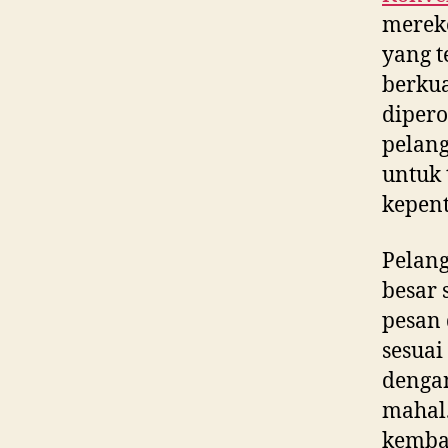
merek
yang t
berkua
dipero
pelan
untuk 
kepent
Pelan
besar 
pesan
sesuai
dengan
mahal.
kembal