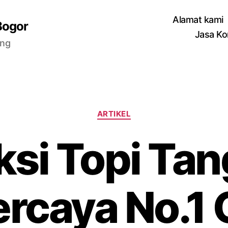
Alamat kami
Bogor
Jasa Ko
ang
Categories
ARTIKEL
si Topi Ta
rcaya No.1