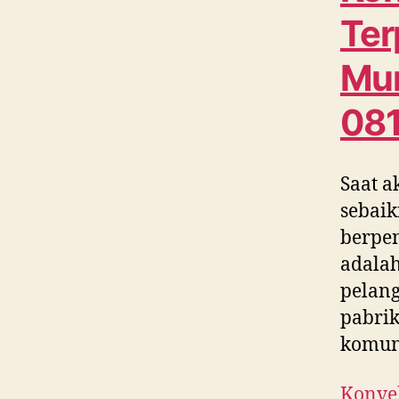
Ter
Mur
08
Saat a
sebaik
berpe
adalah
pelang
pabrik
komun
Konvek