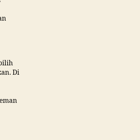
an
ilih
an. Di
teman