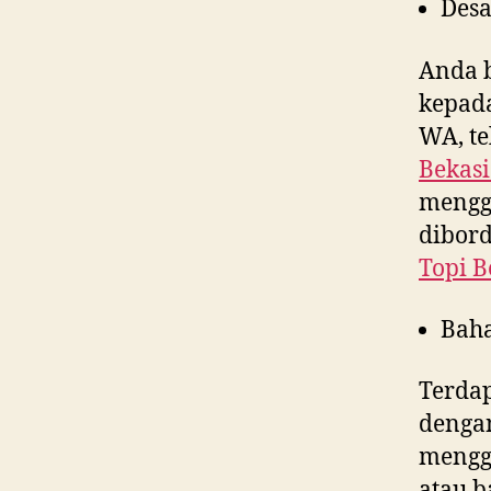
Desa
Anda 
kepad
WA, te
Bekasi
menggu
dibord
Topi B
Bah
Terdap
denga
menggu
atau b