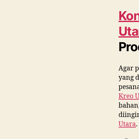
Kon
Uta
Pro
Agar p
yang 
pesana
Kreo U
bahan,
diing
Utara
.