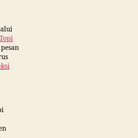
alui
Topi
a pesan
rus
ksi
pi
ken
n