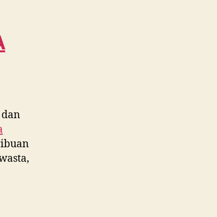
dekat
Kreo
Utara
A
WA
0815
995
6854
 dan
a
ribuan
wasta,