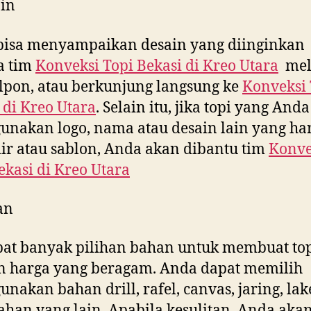
in
bisa menyampaikan desain yang diinginkan
a tim
Konveksi Topi Bekasi di
Kreo Utara
mel
lpon, atau berkunjung langsung ke
Konveksi 
 di
Kreo Utara
. Selain itu, jika topi yang And
nakan logo, nama atau desain lain yang ha
ir atau sablon, Anda akan dibantu tim
Konve
ekasi di
Kreo Utara
an
at banyak pilihan bahan untuk membuat to
n harga yang beragam. Anda dapat memilih
nakan bahan drill, rafel, canvas, jaring, la
ahan yang lain. Apabila kesulitan, Anda aka