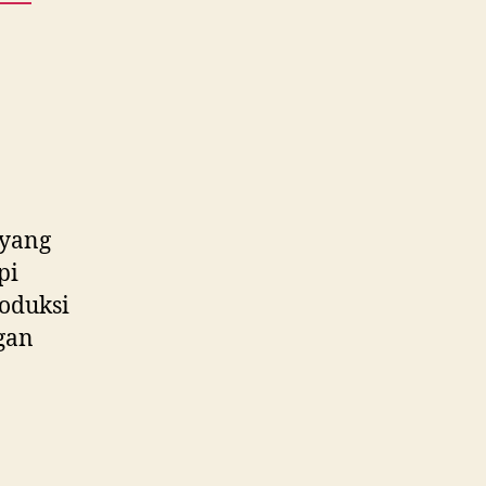
 yang
pi
roduksi
gan