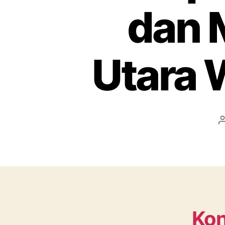
dan 
Utara
Kon