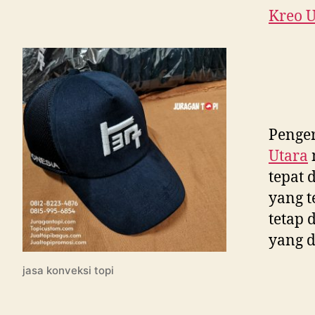
Kreo U
Penger
Utara
tepat 
yang t
tetap 
yang d
jasa konveksi topi