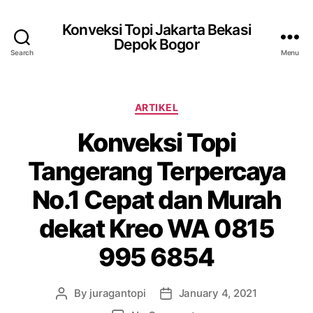
Konveksi Topi Jakarta Bekasi
Depok Bogor
Search
Menu
Categories
ARTIKEL
Konveksi Topi
Tangerang Terpercaya
No.1 Cepat dan Murah
dekat Kreo WA 0815
995 6854
By
juragantopi
January 4, 2021
Post
Post
author
date