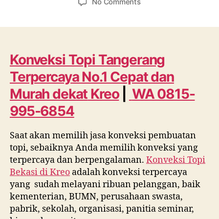
on
No Comments
Konveksi
Topi
Tangerang
Terpercaya
No.1
Konveksi Topi Tangerang
Cepat
Terpercaya No.1 Cepat dan
dan
Murah
Murah dekat
Kreo
|
WA 0815-
dekat
995-6854
Kreo
WA
0815
Saat akan memilih jasa konveksi pembuatan
995
topi, sebaiknya Anda memilih konveksi yang
6854
terpercaya dan berpengalaman.
Konveksi Topi
Bekasi di
Kreo
adalah konveksi terpercaya
yang sudah melayani ribuan pelanggan, baik
kementerian, BUMN, perusahaan swasta,
pabrik, sekolah, organisasi, panitia seminar,