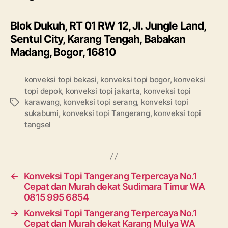
Blok Dukuh, RT 01 RW 12, Jl. Jungle Land,
Sentul City, Karang Tengah, Babakan
Madang, Bogor, 16810
konveksi topi bekasi
,
konveksi topi bogor
,
konveksi
topi depok
,
konveksi topi jakarta
,
konveksi topi
karawang
,
konveksi topi serang
,
konveksi topi
Tags
sukabumi
,
konveksi topi Tangerang
,
konveksi topi
tangsel
←
Konveksi Topi Tangerang Terpercaya No.1
Cepat dan Murah dekat Sudimara Timur WA
0815 995 6854
→
Konveksi Topi Tangerang Terpercaya No.1
Cepat dan Murah dekat Karang Mulya WA