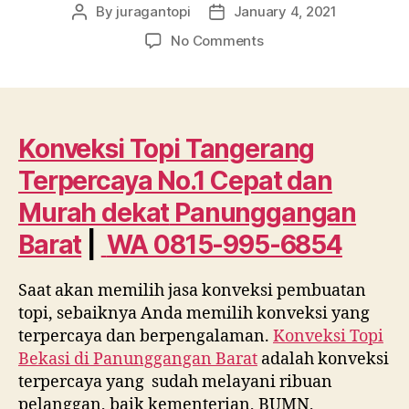
By
juragantopi
January 4, 2021
Post
Post
author
date
on
No Comments
Konveksi
Topi
Tangerang
Terpercaya
No.1
Konveksi Topi Tangerang
Cepat
Terpercaya No.1 Cepat dan
dan
Murah
Murah dekat
Panunggangan
dekat
Barat
|
WA 0815-995-6854
Panunggangan
Barat
WA
Saat akan memilih jasa konveksi pembuatan
0815
topi, sebaiknya Anda memilih konveksi yang
995
terpercaya dan berpengalaman.
Konveksi Topi
6854
Bekasi di
Panunggangan Barat
adalah konveksi
terpercaya yang sudah melayani ribuan
pelanggan, baik kementerian, BUMN,