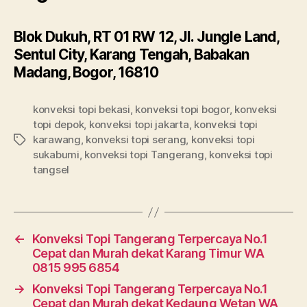
Blok Dukuh, RT 01 RW 12, Jl. Jungle Land,
Sentul City, Karang Tengah, Babakan
Madang, Bogor, 16810
konveksi topi bekasi
,
konveksi topi bogor
,
konveksi
topi depok
,
konveksi topi jakarta
,
konveksi topi
karawang
,
konveksi topi serang
,
konveksi topi
Tags
sukabumi
,
konveksi topi Tangerang
,
konveksi topi
tangsel
←
Konveksi Topi Tangerang Terpercaya No.1
Cepat dan Murah dekat Karang Timur WA
0815 995 6854
→
Konveksi Topi Tangerang Terpercaya No.1
Cepat dan Murah dekat Kedaung Wetan WA