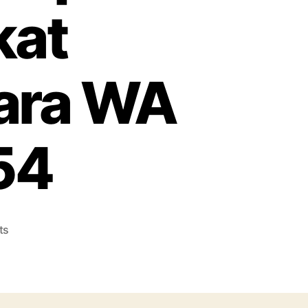
kat
ara WA
54
on
ts
Konveksi
Topi
Tangerang
Terpercaya