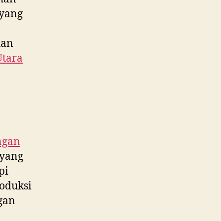
 yang
han
tara
ngan
 yang
pi
roduksi
gan