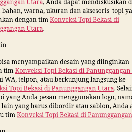
ggangan Utara
, Anda dapat mendiskusikan d
 bahan, warna, ukuran dan aksesoris topi y
inkan dengan tim
Konveksi Topi Bekasi di
ggangan Utara
.
in
bisa menyampaikan desain yang diinginkan
a tim
Konveksi Topi Bekasi di
Panunggangan 
i WA, telpon, atau berkunjung langsung ke
si Topi Bekasi di
Panunggangan Utara
. Selai
opi yang Anda pesan menggunakan logo, nam
 lain yang harus dibordir atau sablon, Anda
tu tim
Konveksi Topi Bekasi di
Panunggangan
an