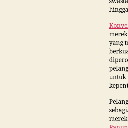
swasta
hingg
Konvek
merek
yang t
berkua
dipero
pelan
untuk 
kepent
Pelan
sebagi
merek
Panun