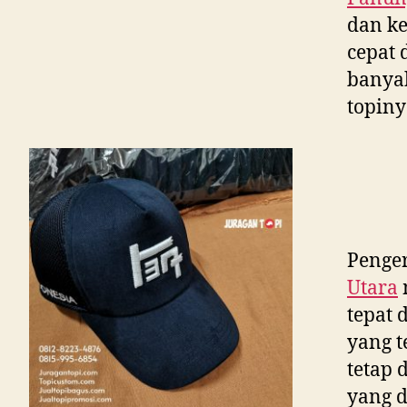
dan ke
cepat 
banya
topiny
Penger
Utara
tepat 
yang t
tetap 
yang d