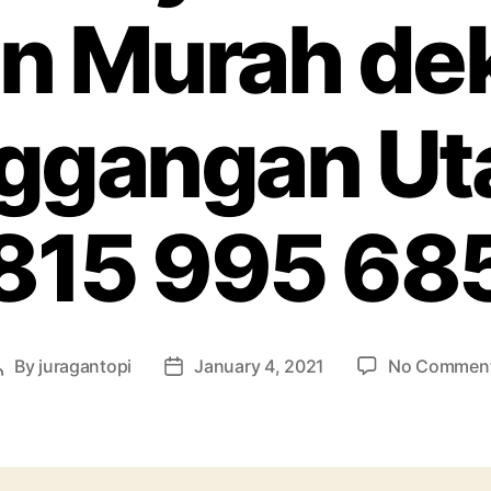
n Murah de
ggangan Ut
815 995 68
By
juragantopi
January 4, 2021
No Commen
Post
Post
author
date