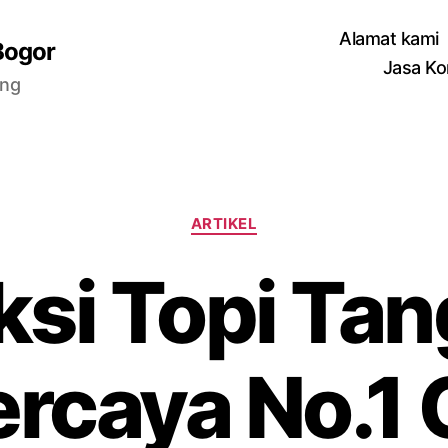
Alamat kami
Bogor
Jasa Ko
ang
Categories
ARTIKEL
si Topi Ta
rcaya No.1