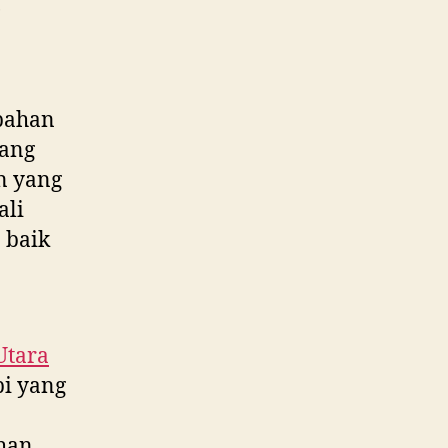
,
bahan
yang
n yang
ali
 baik
Utara
pi yang
han