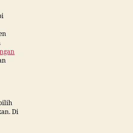
pi
ken
n
ngan
an
ilih
an. Di