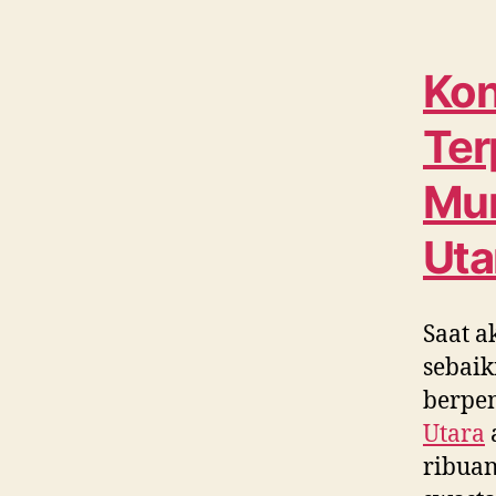
Kon
Ter
Mur
Uta
Saat a
sebaik
berpe
Utara
ribuan