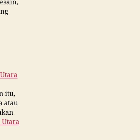
esain,
ang
Utara
n itu,
a atau
 akan
 Utara