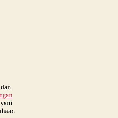
No.1
Cepat
dan
Murah
dekat
Panunggangan
Utara
WA
0815
995
6854
 dan
ngan
ayani
sahaan