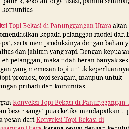
, pabrik, sekolah, organisasi, panitia seminar
a komunitas
si Topi Bekasi di
Panunggangan Utara
akan
omendasikan kepada pelanggan model dan 
epat, serta memproduksinya dengan bahan 
litas dan jahitan yang rapi. Dengan kepuasa
leh pelanggan, maka tidah heran banyak sek
ggan yang memesan topi untuk keperluannya
topi promosi, topi seragam, maupun untuk
ingan pribadi dan komunitas.
ggan
Konveksi Topi Bekasi di
Panunggangan 
an besar sangat puas ketika mendapatkan to
a pesan dari
Konveksi Topi Bekasi di
ggangan Utara
karena sesuai dengan kebutu