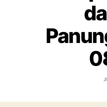
da
Panun
0