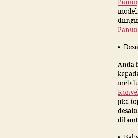
Panun
model,
diing
Panun
Desa
Anda 
kepad
melalu
Konvek
jika t
desain
diban
Bah