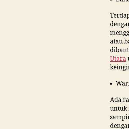
Terdap
denga
menggu
atau b
dibant
Utara
keingi
War
Ada ra
untuk 
sampin
dengan