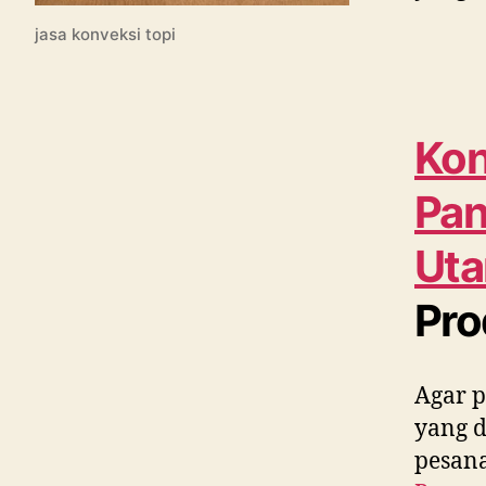
jasa konveksi topi
Kon
Pa
Uta
Pro
Agar p
yang 
pesana